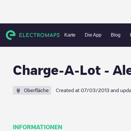
Charging stations
Vereinigte Staaten
Maury County
Co
Karte
Die App
Blog
Charge-A-Lot - Al
Oberfläche
Created at
07/03/2013
and upda
INFORMATIONEN