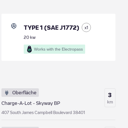
TYPE 1 (SAE J1772)
x
1
20
kw
Works with the Electropass
Oberfläche
3
km
Charge-A-Lot - Skyway BP
407 South James Campbell Boulevard 38401