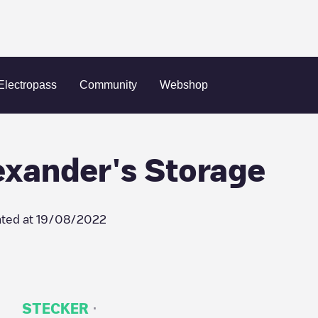
lumbia
Charge-A-Lot - Alexander's Storage
Electropass
Community
Webshop
exander's Storage
ted at
19/08/2022
·
STECKER