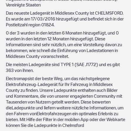
Vereinigte Staaten
Das neueste Ladegerät in
Middlesex County
ist
CHELMSFORD
.
Es wurde am
17/03/2016
hinzugefügt und befindet sich in der
Postleitzahl region
01824
.
0
der
3
wurden in den letzten 6 Monaten hinzugefügt, und
0
wurden in den letzten 12 Monaten hinzugefügt. Diese
Informationen sind sehr nützlich, um eine Vorstellung davon zu
bekommen, wie schnell die Einführung von Ladestationen in
Middlesex County
voranschreitet.
Die meisten Ladegeräte sind
TYPE 1 (SAE J1772)
und es gibt
363
von ihnen.
Electromapsist der beste Weg, um das nächstgelegene
Elektrofahrzeug-Ladegerät für Ihr Fahrzeug in
Middlesex
County
zu finden. Unsere Ladepunkte enthalten auch Bilder
und Kommentare, die von unserer engagierten Community mit
Tausenden von Nutzern geteilt werden. Diese bewerten
dieLadepunkte und liefern weitere nützliche Informationen, um
den Fahrern vonElektrofahrzeugen ein optimales Erlebnis zu
bieten. Mit Hilfe der Filter in der mobilen App oder der Webkarte
können Sie die Ladepunkte in
Chelmsford