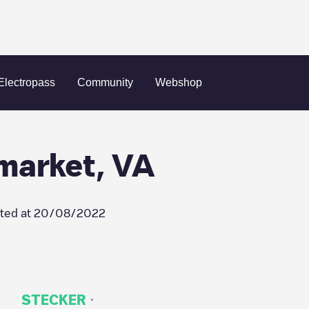
ty
Haymarket
Supercharger Haymarket, VA
Electropass
Community
Webshop
market, VA
ted at
20/08/2022
·
STECKER