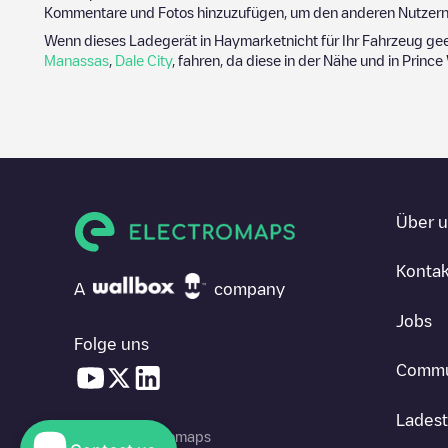
Kommentare und Fotos hinzuzufügen, um den anderen Nutzern 
Wenn dieses Ladegerät in
Haymarket
nicht für Ihr Fahrzeug ge
Manassas
,
Dale City
, fahren, da diese in der Nähe und in
Prince
Über 
Kontak
A
company
Jobs
Folge uns
Commu
Ladest
© 2026 Electromaps