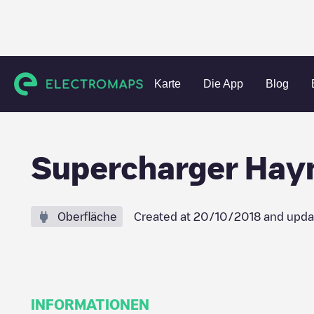
Charging stations
Vereinigte Staaten
Prince William Coun
Karte
Die App
Blog
Supercharger Hay
Oberfläche
Created at
20/10/2018
and upda
INFORMATIONEN