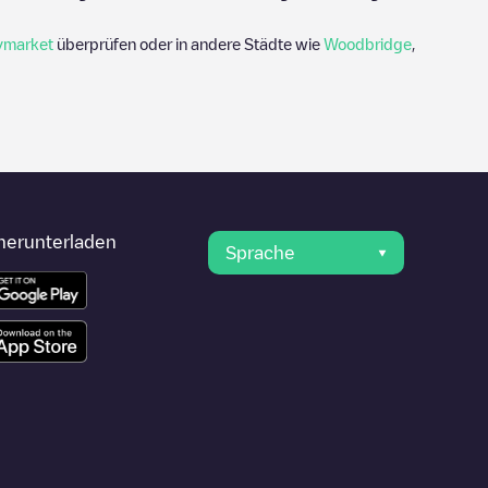
ymarket
überprüfen oder in andere Städte wie
Woodbridge
,
herunterladen
Sprache