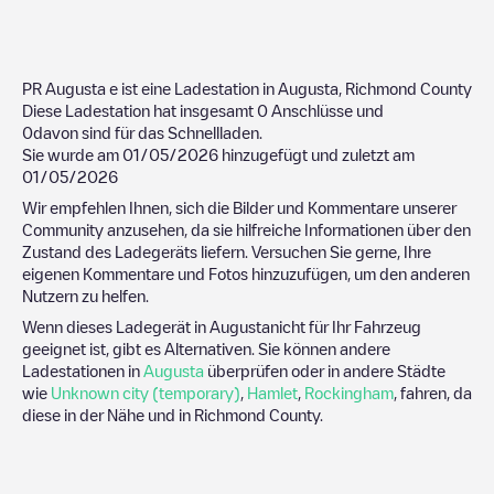
PR Augusta
e ist eine Ladestation in
Augusta
,
Richmond County
Diese Ladestation hat insgesamt
0
Anschlüsse und
0
davon sind für das Schnellladen.
Sie wurde am
01/05/2026
hinzugefügt und zuletzt am
01/05/2026
Wir empfehlen Ihnen, sich die Bilder und Kommentare unserer
Community anzusehen, da sie hilfreiche Informationen über den
Zustand des Ladegeräts liefern. Versuchen Sie gerne, Ihre
eigenen Kommentare und Fotos hinzuzufügen, um den anderen
Nutzern zu helfen.
Wenn dieses Ladegerät in
Augusta
nicht für Ihr Fahrzeug
geeignet ist, gibt es Alternativen. Sie können andere
Ladestationen in
Augusta
überprüfen oder in andere Städte
wie
Unknown city (temporary)
,
Hamlet
,
Rockingham
, fahren, da
diese in der Nähe und in
Richmond County
.