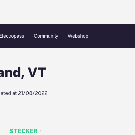
utland
Supercharger Rutland, VT
Electropass
Community
Webshop
and, VT
ated at
21/08/2022
·
STECKER