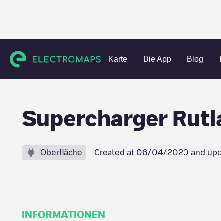
Charging stations
Vereinigte Staaten
Rutland County
R
Karte
Die App
Blog
Supercharger Rutl
Oberfläche
Created at
06/04/2020
and upd
INFORMATIONEN