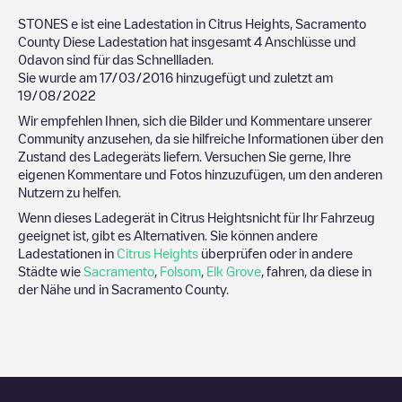
STONES
e ist eine Ladestation in
Citrus Heights
,
Sacramento
County
Diese Ladestation hat insgesamt
4
Anschlüsse und
0
davon sind für das Schnellladen.
Sie wurde am
17/03/2016
hinzugefügt und zuletzt am
19/08/2022
Wir empfehlen Ihnen, sich die Bilder und Kommentare unserer
Community anzusehen, da sie hilfreiche Informationen über den
Zustand des Ladegeräts liefern. Versuchen Sie gerne, Ihre
eigenen Kommentare und Fotos hinzuzufügen, um den anderen
Nutzern zu helfen.
Wenn dieses Ladegerät in
Citrus Heights
nicht für Ihr Fahrzeug
geeignet ist, gibt es Alternativen. Sie können andere
Ladestationen in
Citrus Heights
überprüfen oder in andere
Städte wie
Sacramento
,
Folsom
,
Elk Grove
, fahren, da diese in
der Nähe und in
Sacramento County
.