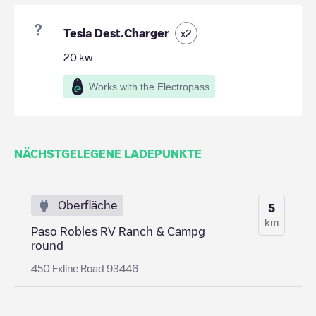
Tesla Dest.Charger
x
2
20
kw
Works with the Electropass
NÄCHSTGELEGENE LADEPUNKTE
Oberfläche
5
km
Paso Robles RV Ranch & Campg
round
450 Exline Road 93446