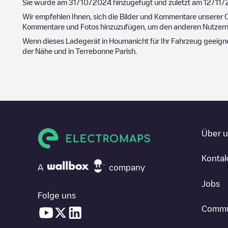
Sie wurde am
31/10/2024
hinzugefügt und zuletzt am
12/11/
Wir empfehlen Ihnen, sich die Bilder und Kommentare unserer C
Kommentare und Fotos hinzuzufügen, um den anderen Nutzern 
Wenn dieses Ladegerät in
Houma
nicht für Ihr Fahrzeug geeign
der Nähe und in
Terrebonne Parish
.
Über 
Kontak
A
company
Jobs
Folge uns
Commu