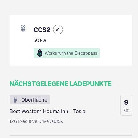
CCS2
x
1
50
kw
Works with the Electropass
NÄCHSTGELEGENE LADEPUNKTE
Oberfläche
9
km
Best Western Houma Inn - Tesla
126 Executive Drive 70359