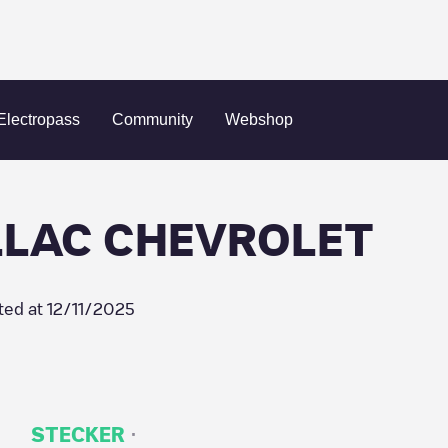
Houma
GM - TRAPP CADILLAC CHEVROLET
Electropass
Community
Webshop
LLAC CHEVROLET
ted at
12/11/2025
·
STECKER