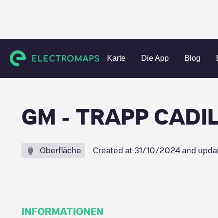
Charging stations
Vereinigte Staaten
Terrebonne Parish
Karte
Die App
Blog
GM - TRAPP CADI
Oberfläche
Created at
31/10/2024
and upda
INFORMATIONEN