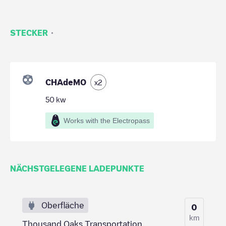
·
STECKER
CHAdeMO
x
2
50
kw
Works with the Electropass
NÄCHSTGELEGENE LADEPUNKTE
Oberfläche
0
km
Thousand Oaks Transportation