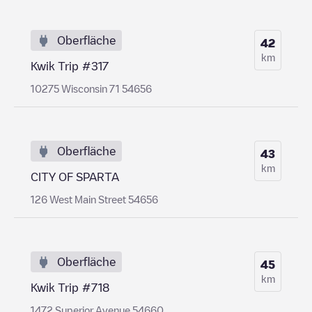
Oberfläche
42
km
Kwik Trip #317
10275 Wisconsin 71 54656
Oberfläche
43
km
CITY OF SPARTA
126 West Main Street 54656
Oberfläche
45
km
Kwik Trip #718
1472 Superior Avenue 54660