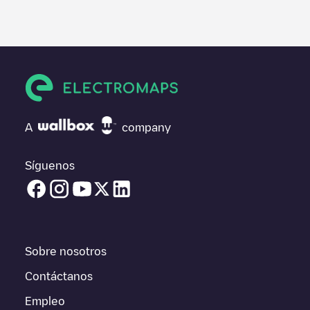
proporcionados por nuestra comunidad, ya que ofrecen
información útil sobre el estado del cargador. Una vez hayas
finalizado la sesión de carga, prueba a añadir tus propios
comentarios y fotos para ayudar a otros usuarios y conductores
a la hora de decidir dónde y cómo realizar la próxima carga de
su vehículo eléctrico.
Si
Gent - Dulle Grietlaan 17 - Car Sharing
no es el punto de
carga que necesitas, comprueba en la parte inferior cuál es el
A
company
punto de carga que está más cerca de tí en “puntos de carga
más cercanos” y podrás ver un listado de otras estaciones de
carga para vehículos eléctricos cercanas, así como si están en
Síguenos
un parking, en superficie y la distancia en KM a la que están.
En la parte de información de la estación de carga puedes
consultar todo lo que necesites para cargar tu vehículo. La
dirección exacta del punto de carga
Gent - Dulle Grietlaan 17 -
Car Sharing
está disponible, así como las indicaciones de
Sobre nosotros
acceso en coche al punto de carga, el precio de carga de esta
estación y las instrucciones necesarias para que puedas
Contáctanos
realizar fácilmente la carga de tu vehículo.
Empleo