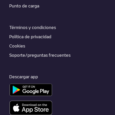
Para conocer a tiempo real el estado de los puntos de carga en
Punto de carga
Gent
Gent - Dulle Grietlaan 17 - Car Sharing
Electromaps ofrece
información acerca de los puntos de carga en tiempo real en la
app.
Términos y condiciones
Si este cargador de
Gent
no vale para tu coche, existen
alternativas. Puedes consultar otros cargadores en
Gent
o ir a
Política de privacidad
otras ciudades como
Sint-Niklaas
,
Aalst
,
Deinze
, porque están
cerca y se encuentran dentro de
Oost-Vlaanderen
.
Cookies
Soporte/preguntas frecuentes
Descargar app