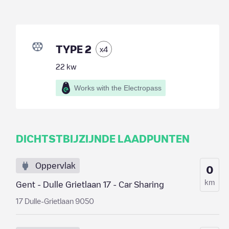
TYPE 2
x
4
22
kw
Works with the Electropass
DICHTSTBIJZIJNDE LAADPUNTEN
Oppervlak
0
km
Gent - Dulle Grietlaan 17 - Car Sharing
17 Dulle-Grietlaan 9050