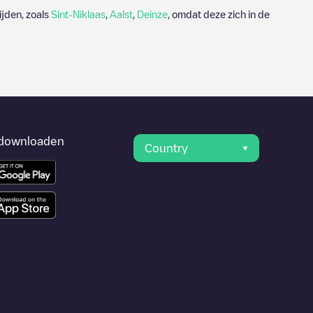
ijden, zoals
Sint-Niklaas
,
Aalst
,
Deinze
, omdat deze zich in de
downloaden
Country