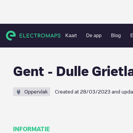
Charging stations
België
Oost-Vlaanderen
Gent
Gent
Kaart
De app
Blog
E
Gent - Dulle Grietl
Oppervlak
Created at
28/03/2023
and upda
INFORMATIE