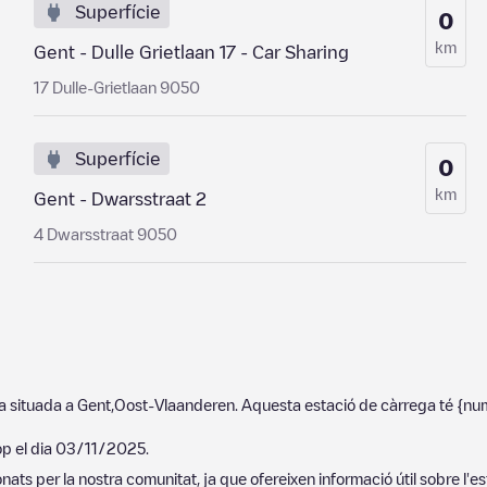
Superfície
0
km
Gent - Dulle Grietlaan 17 - Car Sharing
17 Dulle-Grietlaan 9050
Superfície
0
km
Gent - Dwarsstraat 2
4 Dwarsstraat 9050
a situada a
Gent
,
Oost-Vlaanderen
. Aquesta estació de càrrega té
{num
op el dia
03/11/2025
.
ats per la nostra comunitat, ja que ofereixen informació útil sobre l'es