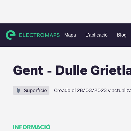
Charging stations
Bèlgica
Oost-Vlaanderen
Gent
Gen
Mapa
L'aplicació
Blog
Gent - Dulle Grietl
Superfície
Creado el
28/03/2023
y actualiz
INFORMACIÓ