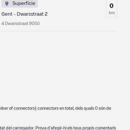
Superfície
0
km
Gent - Dwarsstraat 2
4 Dwarsstraat 9050
ber of connectors}
connectors en total, dels quals
0
són de
tat del carregador. Prova d'afegir-hi els teus propis comentaris