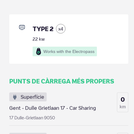
TYPE 2
x
4
22
kw
Works with the Electropass
PUNTS DE CÀRREGA MÉS PROPERS
Superfície
0
km
Gent - Dulle Grietlaan 17 - Car Sharing
17 Dulle-Grietlaan 9050