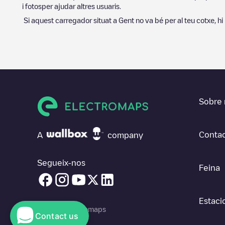
i fotosper ajudar altres usuaris.
Si aquest carregador situat a
Gent
no va bé per al teu cotxe, hi
Sobre 
Contac
A
company
Segueix-nos
Feina
Estaci
© 2026 Electromaps
Contact us