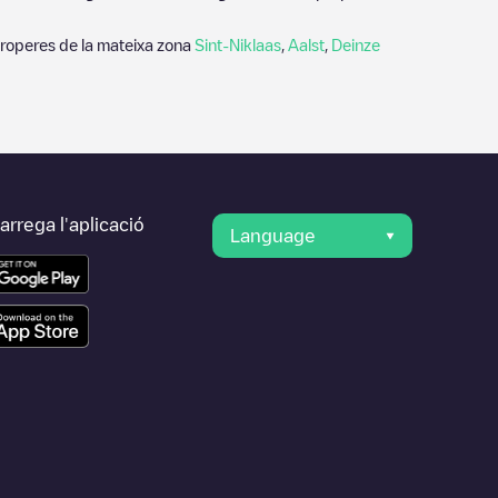
properes de la mateixa zona
Sint-Niklaas
,
Aalst
,
Deinze
rrega l'aplicació
Language