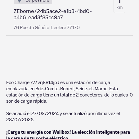
1
km
ZEborne/24b5ace2-e1b3-4bd0-
a4b6-ead3f85cc9a7
76 Rue du Général Leclerc 77170
Eco Charge 77/vrj8814jpJ
es una estación de carga
emplazada en
Brie-Comte-Robert
,
Seine-et-Marne
. Esta
estación de carga tiene un total de
2
conectores, de lo cuales
0
son de carga rápida.
Se añadió el
27/03/2024
y se actualizó por última vez el
28/07/2026
.
¡Carga tu energía con Wallbox! La elección inteligente para
la carga de tu coche eléctrico