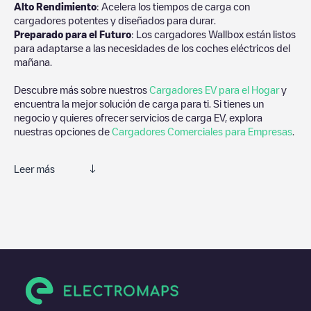
Alto Rendimiento
: Acelera los tiempos de carga con
cargadores potentes y diseñados para durar.
Preparado para el Futuro
: Los cargadores Wallbox están listos
para adaptarse a las necesidades de los coches eléctricos del
mañana.
Descubre más sobre nuestros
Cargadores EV para el Hogar
y
encuentra la mejor solución de carga para ti. Si tienes un
negocio y quieres ofrecer servicios de carga EV, explora
nuestras opciones de
Cargadores Comerciales para Empresas
.
Leer más
Te recomendamos que consultes las fotos y los comentarios
proporcionados por nuestra comunidad, ya que ofrecen
información útil sobre el estado del cargador. Una vez hayas
finalizado la sesión de carga, prueba a añadir tus propios
comentarios y fotos para ayudar a otros usuarios y conductores
a la hora de decidir dónde y cómo realizar la próxima carga de
su vehículo eléctrico.