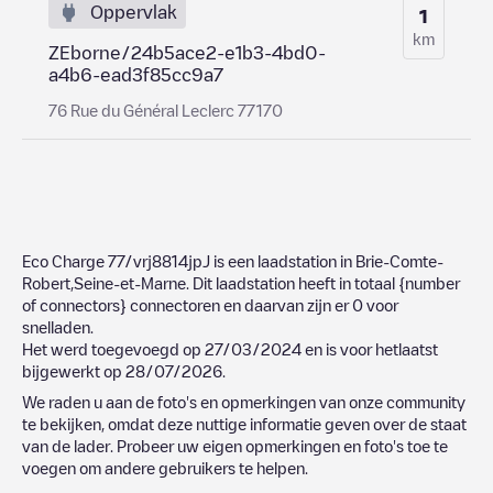
Oppervlak
1
km
ZEborne/24b5ace2-e1b3-4bd0-
a4b6-ead3f85cc9a7
76 Rue du Général Leclerc 77170
Eco Charge 77/vrj8814jpJ
is een laadstation in
Brie-Comte-
Robert
,
Seine-et-Marne
. Dit laadstation heeft in totaal
{number
of connectors}
connectoren en daarvan zijn er
0
voor
snelladen.
Het werd toegevoegd op
27/03/2024
en is voor hetlaatst
bijgewerkt op
28/07/2026
.
We raden u aan de foto's en opmerkingen van onze community
te bekijken, omdat deze nuttige informatie geven over de staat
van de lader. Probeer uw eigen opmerkingen en foto's toe te
voegen om andere gebruikers te helpen.