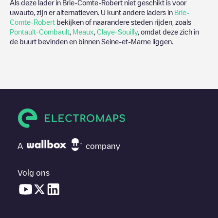
Als deze lader in
Brie-Comte-Robert
niet geschikt is voor
uwauto, zijn er alternatieven. U kunt andere laders in
Brie-
Comte-Robert
bekijken of naarandere steden rijden, zoals
Pontault-Combault
,
Meaux
,
Claye-Souilly
, omdat deze zich in
de buurt bevinden en binnen
Seine-et-Marne
liggen.
A
company
Volg ons