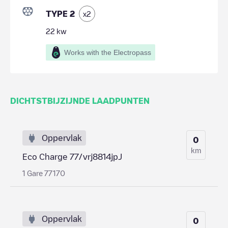
TYPE 2
x
2
22
kw
Works with the Electropass
DICHTSTBIJZIJNDE LAADPUNTEN
Oppervlak
0
km
Eco Charge 77/vrj8814jpJ
1 Gare 77170
Oppervlak
0