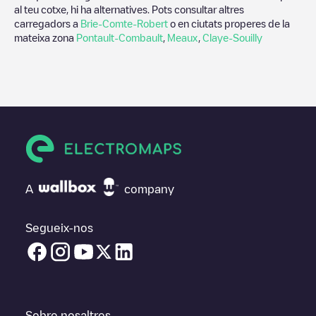
al teu cotxe, hi ha alternatives. Pots consultar altres
carregadors a
Brie-Comte-Robert
o en ciutats properes de la
mateixa zona
Pontault-Combault
,
Meaux
,
Claye-Souilly
A
company
Segueix-nos
Sobre nosaltres