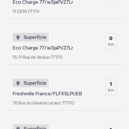
Eco Charge 77/w3jaPVZ7Lr
11 D216 77170
Superfície
0
km
Eco Charge 77/w3jaPVZ7Lr
15-11 Rue de Verdun 77170
Superfície
1
km
Freshmile France/FLFXSLPUEB
76 Rue du Général Leclerc 77170
Superfície