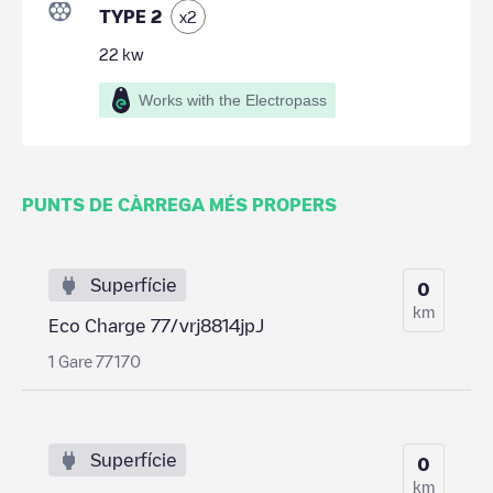
TYPE 2
x
2
22
kw
Works with the Electropass
PUNTS DE CÀRREGA MÉS PROPERS
Superfície
0
km
Eco Charge 77/vrj8814jpJ
1 Gare 77170
Superfície
0
km