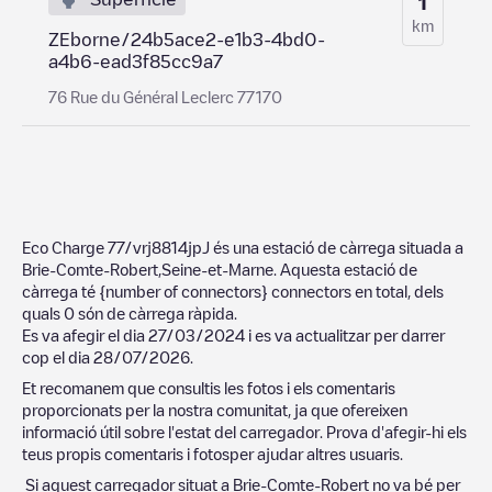
1
km
ZEborne/24b5ace2-e1b3-4bd0-
a4b6-ead3f85cc9a7
76 Rue du Général Leclerc 77170
Eco Charge 77/vrj8814jpJ
és una estació de càrrega situada a
Brie-Comte-Robert
,
Seine-et-Marne
. Aquesta estació de
càrrega té
{number of connectors}
connectors en total, dels
quals
0
són de càrrega ràpida.
Es va afegir el dia
27/03/2024
i es va actualitzar per darrer
cop el dia
28/07/2026
.
Et recomanem que consultis les fotos i els comentaris
proporcionats per la nostra comunitat, ja que ofereixen
informació útil sobre l'estat del carregador. Prova d'afegir-hi els
teus propis comentaris i fotosper ajudar altres usuaris.
Si aquest carregador situat a
Brie-Comte-Robert
no va bé per