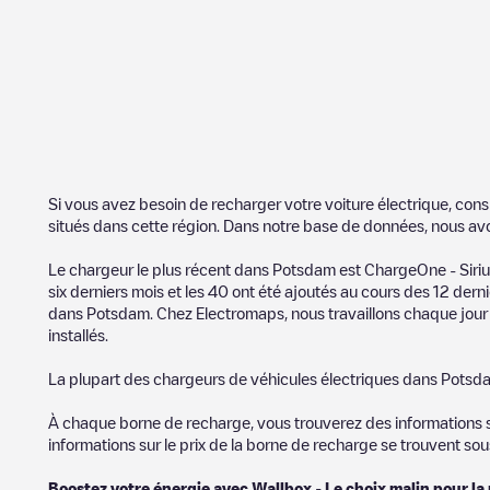
Si vous avez besoin de recharger votre voiture électrique, cons
situés dans cette région. Dans notre base de données, nous av
Le chargeur le plus récent dans
Potsdam
est
ChargeOne - Siriu
six derniers mois et les
40
ont été ajoutés au cours des 12 dernie
dans
Potsdam
. Chez Electromaps, nous travaillons chaque jour 
installés.
La plupart des chargeurs de véhicules électriques dans
Potsd
À chaque borne de recharge, vous trouverez des informations sur
informations sur le prix de la borne de recharge se trouvent so
Boostez votre énergie avec Wallbox - Le choix malin pour la