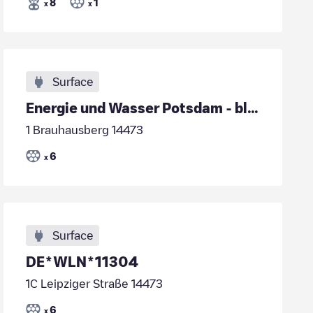
8
1
x
x
Surface
Energie und Wasser Potsdam - blu Sport- und Freize
1 Brauhausberg 14473
6
x
Surface
DE*WLN*11304
1C Leipziger Straße 14473
6
x