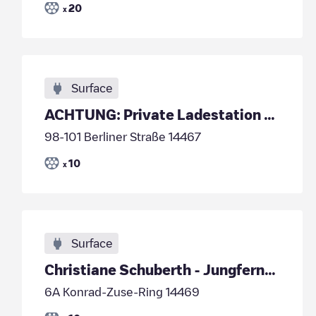
20
x
Surface
ACHTUNG: Private Ladestation - kein öffentliches Laden!
98-101 Berliner Straße 14467
10
x
Surface
Christiane Schuberth - Jungfernsee Loftstudios Gmb
6A Konrad-Zuse-Ring 14469