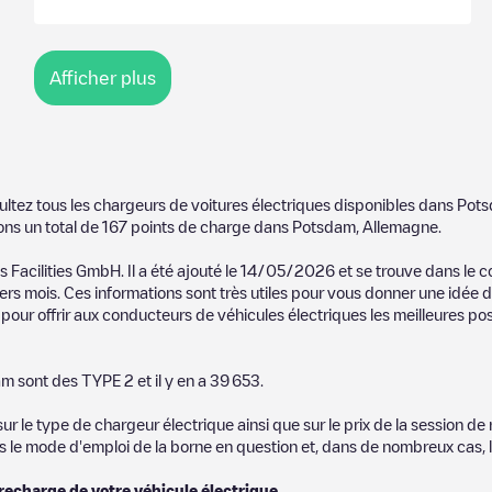
Afficher plus
ultez tous les chargeurs de voitures électriques disponibles dans
Pot
ons un total de
167
points de charge dans
Potsdam
,
Allemagne
.
s Facilities GmbH
. Il a été ajouté le
14/05/2026
et se trouve dans le 
rs mois. Ces informations sont très utiles pour vous donner une idée de
pour offrir aux conducteurs de véhicules électriques les meilleures pos
am
sont des
TYPE 2
et il y en a
39 653
.
 le type de chargeur électrique ainsi que sur le prix de la session de 
us le mode d'emploi de la borne en question et, dans de nombreux cas, 
 recharge de votre véhicule électrique