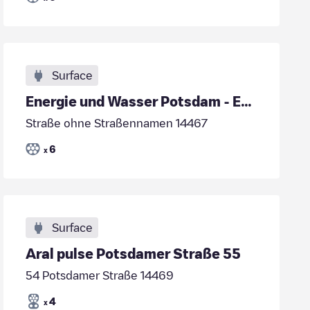
Surface
Energie und Wasser Potsdam - EVB Ernst von Bergman
Straße ohne Straßennamen 14467
6
x
Surface
Aral pulse Potsdamer Straße 55
54 Potsdamer Straße 14469
4
x