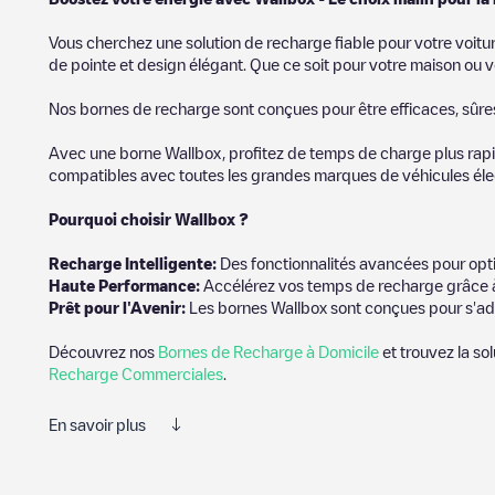
Vous cherchez une solution de recharge fiable pour votre voitu
de pointe et design élégant. Que ce soit pour votre maison ou v
Nos bornes de recharge sont conçues pour être efficaces, sûres e
Avec une borne Wallbox, profitez de temps de charge plus rapid
compatibles avec toutes les grandes marques de véhicules élect
Pourquoi choisir Wallbox ?
Recharg
e Intelligente:
Des fonctionnalités avancées pour opti
Haute Performance:
Accélérez vos temps de recharge grâce à
Prêt pour l'Avenir:
Les bornes Wallbox sont conçues pour s'ad
Découvrez nos
Bornes de Recharge à Domicile
et trouvez la so
Recharge Commerciales
.
En savoir plus
Electromaps est le meilleur moyen de trouver le chargeur de véh
photos des stations de charge et des commentaires partagés par 