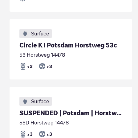
Surface
Circle K I Potsdam Horstweg 53c
53 Horstweg 14478
3
3
x
x
Surface
SUSPENDED | Potsdam | Horstweg
53D Horstweg 14478
3
3
x
x