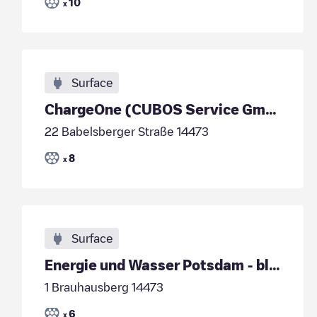
10
x
Surface
ChargeOne (CUBOS Service GmbH) - B&amp;B Potsdam
22 Babelsberger Straße 14473
8
x
Surface
Energie und Wasser Potsdam - blu Sport- und Freize
1 Brauhausberg 14473
6
x