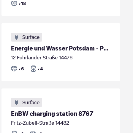
18
x
Surface
Energie und Wasser Potsdam - P+R Bahnhof Marquardt
12 Fahrländer Straße 14476
6
4
x
x
Surface
EnBW charging station 8767
Fritz-Zubeil-Straße 14482