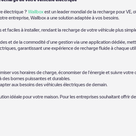
re électrique ?
Wallbox
est un leader mondial de la recharge pour VE, o
otre entreprise, Wallbox a une solution adaptée à vos besoins.
t faciles à installer, rendant la recharge de votre véhicule plus simpl
es et de la commodité d'une gestion via une application dédiée, metta
riques, garantissant une expérience de recharge fluide à chaque utili
miser vos horaires de charge, économiser de l'énergie et suivre votr
 des bornes puissantes et durables.
apter aux besoins des véhicules électriques de demain.
lution idéale pour votre maison. Pour les entreprises souhaitant offrir 
icules électriques le plus proche pour recharger votre voiture dans
Po
notre communauté de plusieurs milliers d'utilisateurs très engagés, qu