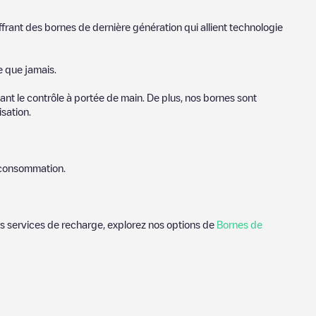
ffrant des bornes de dernière génération qui allient technologie
e que jamais.
nt le contrôle à portée de main. De plus, nos bornes sont
sation.
e consommation.
des services de recharge, explorez nos options de
Bornes de
tsdam
. Nos points de charge comprennent également des
i évaluent les points de charge et fournissent des informations