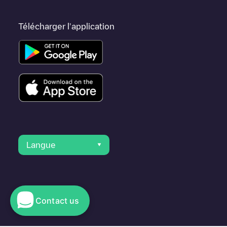
Télécharger l'application
Langue
Contact us
© 2023 Electromaps