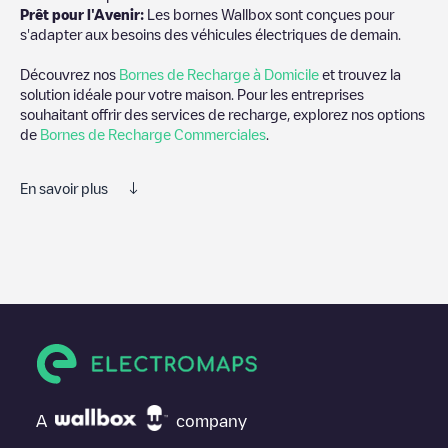
Prêt pour l'Avenir:
Les bornes Wallbox sont conçues pour
s'adapter aux besoins des véhicules électriques de demain.
Découvrez nos
Bornes de Recharge à Domicile
et trouvez la
solution idéale pour votre maison. Pour les entreprises
souhaitant offrir des services de recharge, explorez nos options
de
Bornes de Recharge Commerciales
.
En savoir plus
Electromaps est le meilleur moyen de trouver le chargeur de
véhicules électriques le plus proche pour recharger votre voiture
dans
Unterneukirchen
. Nos points de charge comprennent
également des photos des stations de charge et des
commentaires partagés par notre communauté de plusieurs
milliers d'utilisateurs très engagés, qui évaluent les points de
charge et fournissent des informations utiles pour créer la
meilleure expérience possible pour les conducteurs de véhicules
électriques.
A
company
Les avis des conducteurs de véhicules électriques sont très