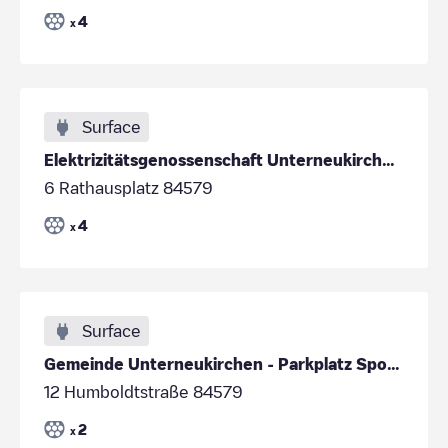
4
x
Surface
Elektrizitätsgenossenschaft Unterneukirchen - Park
6 Rathausplatz 84579
4
x
Surface
Gemeinde Unterneukirchen - Parkplatz Sportplatz Un
12 Humboldtstraße 84579
2
x