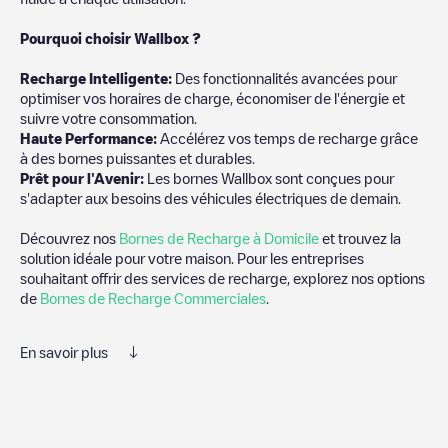
Pourquoi choisir Wallbox ?
Recharg
e Intelligente:
Des fonctionnalités avancées pour
optimiser vos horaires de charge, économiser de l'énergie et
suivre votre consommation.
Haute Performance:
Accélérez vos temps de recharge grâce
à des bornes puissantes et durables.
Prêt pour l'Avenir:
Les bornes Wallbox sont conçues pour
s'adapter aux besoins des véhicules électriques de demain.
Découvrez nos
Bornes de Recharge à Domicile
et trouvez la
solution idéale pour votre maison. Pour les entreprises
souhaitant offrir des services de recharge, explorez nos options
de
Bornes de Recharge Commerciales
.
En savoir plus
Electromaps est le meilleur moyen de trouver le chargeur de
véhicules électriques le plus proche pour recharger votre voiture
dans
Güglingen
. Nos points de charge comprennent également