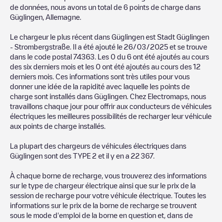
de données, nous avons un total de
6
points de charge dans
Güglingen
,
Allemagne
.
Le chargeur le plus récent dans
Güglingen
est
Stadt Güglingen
- Strombergstraße
. Il a été ajouté le
26/03/2025
et se trouve
dans le code postal
74363
. Les
0
du
6
ont été ajoutés au cours
des six derniers mois et les
0
ont été ajoutés au cours des 12
derniers mois. Ces informations sont très utiles pour vous
donner une idée de la rapidité avec laquelle les points de
charge sont installés dans
Güglingen
. Chez Electromaps, nous
travaillons chaque jour pour offrir aux conducteurs de véhicules
électriques les meilleures possibilités de recharger leur véhicule
aux points de charge installés.
La plupart des chargeurs de véhicules électriques dans
Güglingen
sont des
TYPE 2
et il y en a
22 367
.
À chaque borne de recharge, vous trouverez des informations
sur le type de chargeur électrique ainsi que sur le prix de la
session de recharge pour votre véhicule électrique. Toutes les
informations sur le prix de la borne de recharge se trouvent
sous le mode d'emploi de la borne en question et, dans de