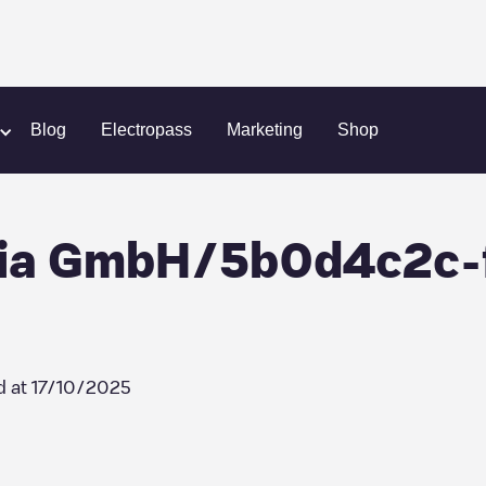
ChargePoint Austria GmbH/5b0d4c2c-f460-4eff-9c39-a78f1fc0
Blog
Electropass
Marketing
Shop
ria GmbH/5b0d4c2c-
d at
17/10/2025