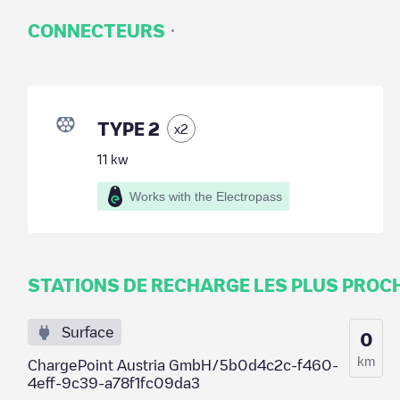
·
CONNECTEURS
TYPE 2
x
2
11
kw
Works with the Electropass
STATIONS DE RECHARGE LES PLUS PROC
Surface
0
km
ChargePoint Austria GmbH/5b0d4c2c-f460-
4eff-9c39-a78f1fc09da3