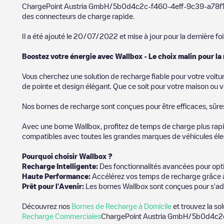
ChargePoint Austria GmbH/5b0d4c2c-f460-4eff-9c39-a78f
des connecteurs de charge rapide.
Il a été ajouté le
20/07/2022
et mise à jour pour la dernière foi
Boostez votre énergie avec Wallbox - Le choix malin pour la
Vous cherchez une solution de recharge fiable pour votre voitu
de pointe et design élégant. Que ce soit pour votre maison ou v
Nos bornes de recharge sont conçues pour être efficaces, sûres e
Avec une borne Wallbox, profitez de temps de charge plus rapid
compatibles avec toutes les grandes marques de véhicules élect
Pourquoi choisir Wallbox ?
Recharge Intelligente:
Des fonctionnalités avancées pour opti
Haute Performance:
Accélérez vos temps de recharge grâce à
Prêt pour l'Avenir:
Les bornes Wallbox sont conçues pour s'ad
Découvrez nos
Bornes de Recharge à Domicile
et trouvez la so
Recharge Commerciales
ChargePoint Austria GmbH/5b0d4c2