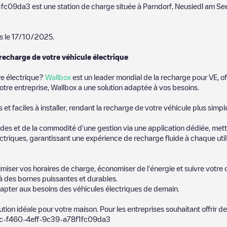
1fc09da3
est une station de charge située à
Parndorf
,
Neusiedl am Se
s le
17/10/2025
.
 recharge de votre véhicule électrique
re électrique?
Wallbox
est un leader mondial de la recharge pour VE, of
otre entreprise, Wallbox a une solution adaptée à vos besoins.
t faciles à installer, rendant la recharge de votre véhicule plus simpl
es et de la commodité d'une gestion via une application dédiée, metta
riques, garantissant une expérience de recharge fluide à chaque utili
miser vos horaires de charge, économiser de l'énergie et suivre votr
 des bornes puissantes et durables.
apter aux besoins des véhicules électriques de demain.
lution idéale pour votre maison. Pour les entreprises souhaitant offrir 
c-f460-4eff-9c39-a78f1fc09da3