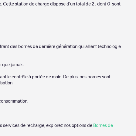
e
. Cette station de charge dispose d'un total de
2
, dont
0
sont
frant des bornes de dernière génération qui allient technologie
e que jamais.
nt le contrôle à portée de main. De plus, nos bornes sont
sation.
e consommation.
des services de recharge, explorez nos options de
Bornes de