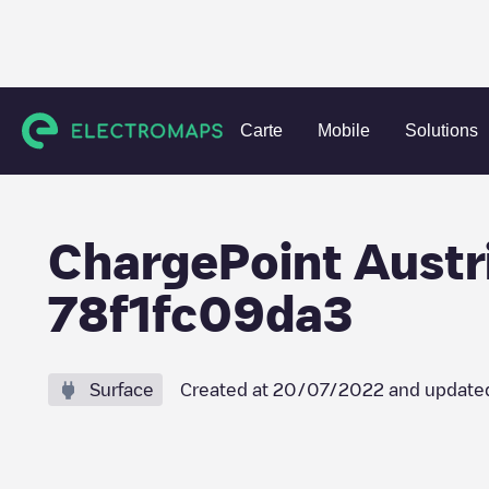
Charging stations
Autriche
Neusiedl am See
Parndorf
Carte
Mobile
Solutions
ChargePoint Aust
78f1fc09da3
Surface
Created at
20/07/2022
and update