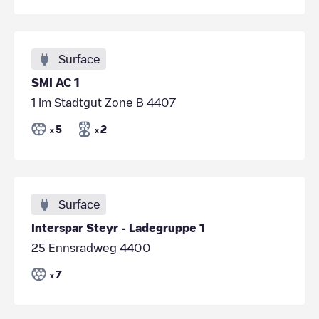
Surface
SMI AC 1
1 Im Stadtgut Zone B 4407
5
2
x
x
Surface
Interspar Steyr - Ladegruppe 1
25 Ennsradweg 4400
7
x