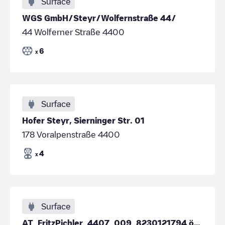
Surface
WGS GmbH/Steyr/Wolfernstraße 44/
44 Wolferner Straße 4400
6
x
Surface
Hofer Steyr, Sierninger Str. 01
178 Voralpenstraße 4400
4
x
Surface
AT_FritzPichler_4407_009_8230121794 öffentlich