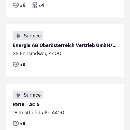
6
4
x
x
Surface
Energie AG Oberösterreich Vertrieb GmbH/43310db5-9fa9-4f8a-8759-95b7439448d8
25 Ennsradweg 4400
9
x
Surface
RS18 - AC 5
18 Resthofstraße 4400
8
x