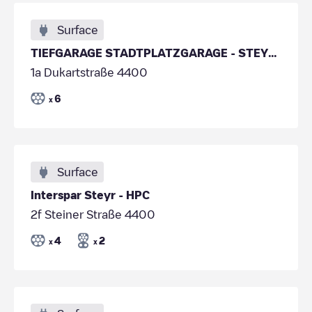
Surface
TIEFGARAGE STADTPLATZGARAGE - STEYR - APCOA
1a Dukartstraße 4400
6
x
Surface
Interspar Steyr - HPC
2f Steiner Straße 4400
4
2
x
x