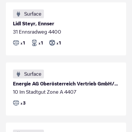
Surface
Lidl Steyr, Ennser
31 Ennsradweg 4400
1
1
1
x
x
x
Surface
Energie AG Oberösterreich Vertrieb GmbH/00d9c1bb-dd23-429d-86d4-24c0f00ee8e1
10 Im Stadtgut Zone A 4407
3
x