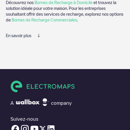
Découvrez nos
Bornes de Recharge à Domicile
et trouvez la
solution idéale pour votre maison. Pour les entreprises
souhaitant offrir des services de recharge, explorez nos options
de
Bornes de Recharge Commerciales
.
En savoir plus
Electromaps est le meilleur moyen de trouver le chargeur de
véhicules électriques le plus proche pour recharger votre voiture
dans
Steyr
. Nos points de charge comprennent également des
photos des stations de charge et des commentaires partagés
par notre communauté de plusieurs milliers d'utilisateurs très
engagés, qui évaluent les points de charge et fournissent des
informations utiles pour créer la meilleure expérience possible
pour les conducteurs de véhicules électriques.
Les avis des conducteurs de véhicules électriques sont très
A
company
importants pour déterminer quelles sont les bornes de recharge
les plus appropriées selon la communauté des conducteurs de
Steyr
.N'hésitez donc pas à laisser votre évaluation de votre
Suivez-nous
expérience de recharge dans la fiche de la borne de recharge
une fois que vous avez fini de recharger votre véhicule