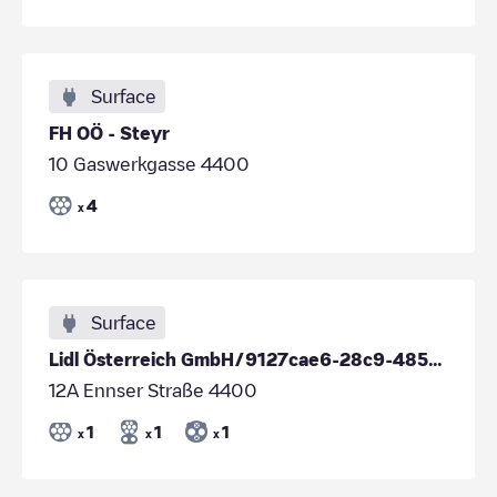
Surface
FH OÖ - Steyr
10 Gaswerkgasse 4400
4
x
Surface
Lidl Österreich GmbH/9127cae6-28c9-485f-b2e3-1d5d46e48705
12A Ennser Straße 4400
1
1
1
x
x
x