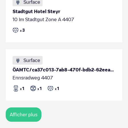
Surface
Stadtgut Hotel Steyr
10 Im Stadtgut Zone A 4407
3
x
Surface
ÖAMTC/ca37c013-7ab8-470f-bdb2-62eea189e2a7
Ennsradweg 4407
1
1
1
x
x
x
Afficher plus