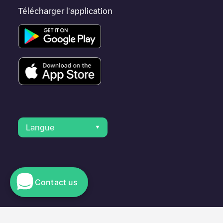
Télécharger l'application
Langue
Contact us
© 2023 Electromaps