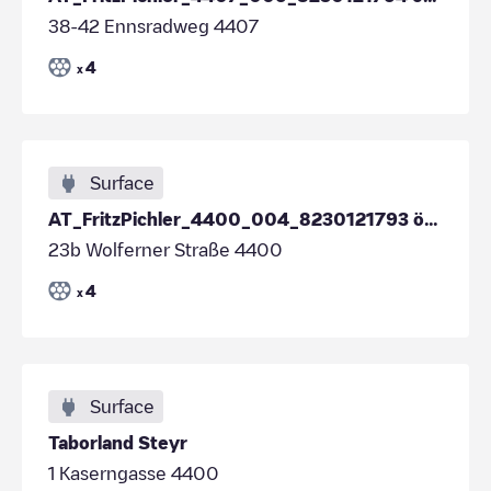
38-42 Ennsradweg 4407
4
x
Surface
AT_FritzPichler_4400_004_8230121793 öffentlich
23b Wolferner Straße 4400
4
x
Surface
Taborland Steyr
1 Kaserngasse 4400