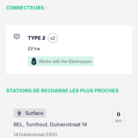
·
CONNECTEURS
TYPE 2
x
2
22
kw
Works with the Electropass
STATIONS DE RECHARGE LES PLUS PROCHES
Surface
0
km
BEL, Turnhout, Duinenstraat 14
14 Duinenstraat 2300