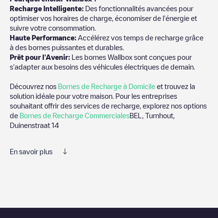
Recharge Intelligente:
Des fonctionnalités avancées pour
optimiser vos horaires de charge, économiser de l'énergie et
suivre votre consommation.
Haute Performance:
Accélérez vos temps de recharge grâce
à des bornes puissantes et durables.
Prêt pour l'Avenir:
Les bornes Wallbox sont conçues pour
s'adapter aux besoins des véhicules électriques de demain.
Découvrez nos
Bornes de Recharge à Domicile
et trouvez la
solution idéale pour votre maison. Pour les entreprises
souhaitant offrir des services de recharge, explorez nos options
de
Bornes de Recharge Commerciales
BEL, Turnhout,
Duinenstraat 14
En savoir plus
Nous vous recommandons de consulter les photos et les
commentaires publiés par notre communauté, car ils fournissent
des informations utiles sur l'état du chargeur. Une fois votre
session de charge terminée, vous pouvez ajouter vos propres
commentaires et photos pour aider les autres utilisateurs et