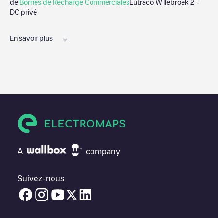
de
Bornes de Recharge Commerciales
Eutraco Willebroek 2 -
DC privé
En savoir plus
Nous vous recommandons de consulter les photos et les
commentaires publiés par notre communauté, car ils fournissent
des informations utiles sur l'état du chargeur. Une fois votre
session de charge terminée, vous pouvez ajouter vos propres
commentaires et photos pour aider les autres utilisateurs et
conducteurs à décider où et comment charger leur véhicule
électrique la prochaine fois.
Si
Eutraco Willebroek 2 - DC privé
n'est pas le point de charge
dont vous avez besoin, vérifiez en bas de la page le point de
A
company
charge le plus proche de chez vous sous "points de charge les
plus proches" et vous verrez une liste d'autres points de charge
pour véhicules électriques à proximité, ainsi que leur
Suivez-nous
emplacement dans un parking, en surface et leur distance en
KM.
Dans la section d'information de la station de recharge, vous