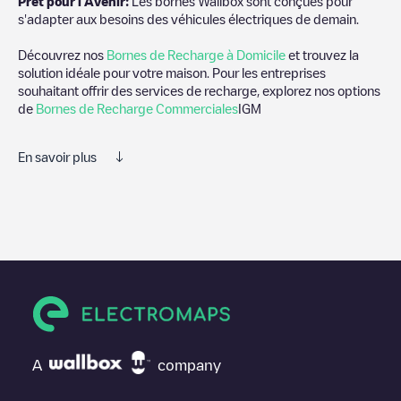
Prêt pour l'Avenir:
Les bornes Wallbox sont conçues pour
s'adapter aux besoins des véhicules électriques de demain.
Découvrez nos
Bornes de Recharge à Domicile
et trouvez la
solution idéale pour votre maison. Pour les entreprises
souhaitant offrir des services de recharge, explorez nos options
de
Bornes de Recharge Commerciales
IGM
En savoir plus
Nous vous recommandons de consulter les photos et les
commentaires publiés par notre communauté, car ils fournissent
des informations utiles sur l'état du chargeur. Une fois votre
session de charge terminée, vous pouvez ajouter vos propres
commentaires et photos pour aider les autres utilisateurs et
conducteurs à décider où et comment charger leur véhicule
électrique la prochaine fois.
Si
IGM
n'est pas le point de charge dont vous avez besoin,
vérifiez en bas de la page le point de charge le plus proche de
A
company
chez vous sous "points de charge les plus proches" et vous
verrez une liste d'autres points de charge pour véhicules