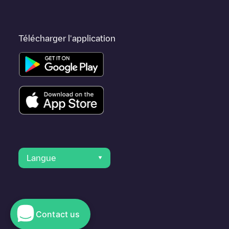
Télécharger l'application
Langue
Contact us
© 2023 Electromaps