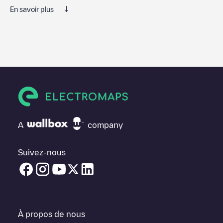
En savoir plus
Nous vous recommandons de consulter les photos et les
commentaires publiés par notre communauté, car ils fournissent
des informations utiles sur l'état du chargeur. Une fois votre
session de charge terminée, vous pouvez ajouter vos propres
commentaires et photos pour aider les autres utilisateurs et
conducteurs à décider où et comment charger leur véhicule
électrique la prochaine fois.
Si
Baudichau Home
n'est pas le point de charge dont vous avez
besoin, vérifiez en bas de la page le point de charge le plus
A
company
proche de chez vous sous "points de charge les plus proches"
et vous verrez une liste d'autres points de charge pour véhicules
électriques à proximité, ainsi que leur emplacement dans un
Suivez-nous
parking, en surface et leur distance en KM.
Dans la section d'information de la station de recharge, vous
pouvez consulter tout ce dont vous avez besoin pour recharger
votre véhicule. L'adresse exacte de la borne de recharge
Baudichau Home
est disponible, ainsi que l'itinéraire pour s'y
À propos de nous
rendre, le prix de la recharge de cette borne et les instructions