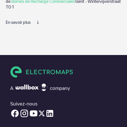
de
Bornes de Recharge Commerciales
Gent - Wintervijverstraat
TO 1
En savoir plus
Nous vous recommandons de consulter les photos et les
commentaires publiés par notre communauté, car ils fournissent
des informations utiles sur l'état du chargeur. Une fois votre
session de charge terminée, vous pouvez ajouter vos propres
commentaires et photos pour aider les autres utilisateurs et
conducteurs à décider où et comment charger leur véhicule
électrique la prochaine fois.
Si
Gent - Wintervijverstraat TO 1
n'est pas le point de charge
dont vous avez besoin, vérifiez en bas de la page le point de
A
company
charge le plus proche de chez vous sous "points de charge les
plus proches" et vous verrez une liste d'autres points de charge
pour véhicules électriques à proximité, ainsi que leur
Suivez-nous
emplacement dans un parking, en surface et leur distance en
KM.
Dans la section d'information de la station de recharge, vous