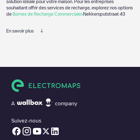
solution idéale pour votre maison. Pour les entreprises
souhaitant offrir des services de recharge, explorez nos options
de
Bornes de Recharge Commerciales
Nekkersputstraat 43
En savoir plus
Nous vous recommandons de consulter les photos et les
commentaires publiés par notre communauté, car ils fournissent
des informations utiles sur l'état du chargeur. Une fois votre
session de charge terminée, vous pouvez ajouter vos propres
commentaires et photos pour aider les autres utilisateurs et
conducteurs à décider où et comment charger leur véhicule
électrique la prochaine fois.
Si
Nekkersputstraat 43
n'est pas le point de charge dont vous
avez besoin, vérifiez en bas de la page le point de charge le
A
company
plus proche de chez vous sous "points de charge les plus
proches" et vous verrez une liste d'autres points de charge pour
véhicules électriques à proximité, ainsi que leur emplacement
Suivez-nous
dans un parking, en surface et leur distance en KM.
Dans la section d'information de la station de recharge, vous