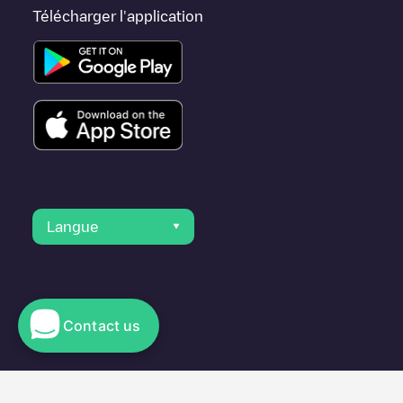
Télécharger l'application
Langue
Contact us
© 2023 Electromaps