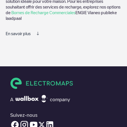
solution idéale pour votre maison. Pour les entreprises
souhaitant offrir des services de recharge, explorez nos options
de
Bornes de Recharge Commerciales
ENGIE Vianeo publieke
laadpaal
En savoir plus
Nous vous recommandons de consulter les photos et les
commentaires publiés par notre communauté, car ils fournissent
des informations utiles sur l'état du chargeur. Une fois votre
session de charge terminée, vous pouvez ajouter vos propres
commentaires et photos pour aider les autres utilisateurs et
conducteurs à décider où et comment charger leur véhicule
électrique la prochaine fois.
Si
ENGIE Vianeo publieke laadpaal
n'est pas le point de charge
dont vous avez besoin, vérifiez en bas de la page le point de
A
company
charge le plus proche de chez vous sous "points de charge les
plus proches" et vous verrez une liste d'autres points de charge
pour véhicules électriques à proximité, ainsi que leur
Suivez-nous
emplacement dans un parking, en surface et leur distance en
KM.