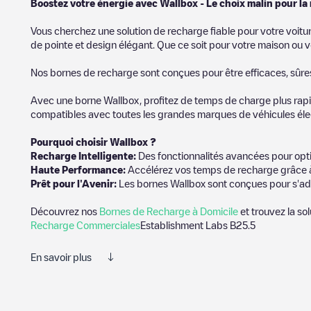
Boostez votre énergie avec Wallbox - Le choix malin pour la
Vous cherchez une solution de recharge fiable pour votre voitu
de pointe et design élégant. Que ce soit pour votre maison ou v
Nos bornes de recharge sont conçues pour être efficaces, sûres e
Avec une borne Wallbox, profitez de temps de charge plus rapid
compatibles avec toutes les grandes marques de véhicules élect
Pourquoi choisir Wallbox ?
Recharge Intelligente:
Des fonctionnalités avancées pour opti
Haute Performance:
Accélérez vos temps de recharge grâce à
Prêt pour l'Avenir:
Les bornes Wallbox sont conçues pour s'ad
Découvrez nos
Bornes de Recharge à Domicile
et trouvez la so
Recharge Commerciales
Establishment Labs B25.5
En savoir plus
Nous vous recommandons de consulter les photos et les commenta
charge terminée, vous pouvez ajouter vos propres commentaires 