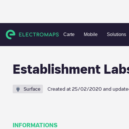
Charging stations
Costa Rica
Alajuela
Unknown city (t
Carte
Mobile
Solutions
Establishment Lab
Surface
Created at
25/02/2020
and update
INFORMATIONS