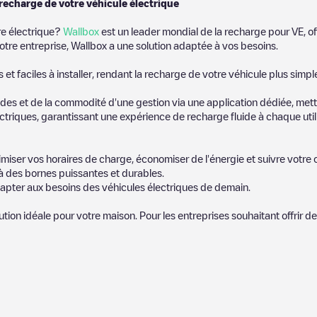
 recharge de votre véhicule électrique
re électrique?
Wallbox
est un leader mondial de la recharge pour VE, of
otre entreprise, Wallbox a une solution adaptée à vos besoins.
t faciles à installer, rendant la recharge de votre véhicule plus simpl
es et de la commodité d'une gestion via une application dédiée, metta
riques, garantissant une expérience de recharge fluide à chaque utili
miser vos horaires de charge, économiser de l'énergie et suivre votr
 des bornes puissantes et durables.
apter aux besoins des véhicules électriques de demain.
lution idéale pour votre maison. Pour les entreprises souhaitant offrir 
ires publiés par notre communauté, car ils fournissent des information
et photos pour aider les autres utilisateurs et conducteurs à décider 