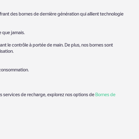
frant des bornes de dernière génération qui allient technologie
e que jamais.
nt le contrôle à portée de main. De plus, nos bornes sont
sation.
e consommation.
des services de recharge, explorez nos options de
Bornes de
s utiles sur l'état du chargeur. Une fois votre session de
où et comment charger leur véhicule électrique la prochaine