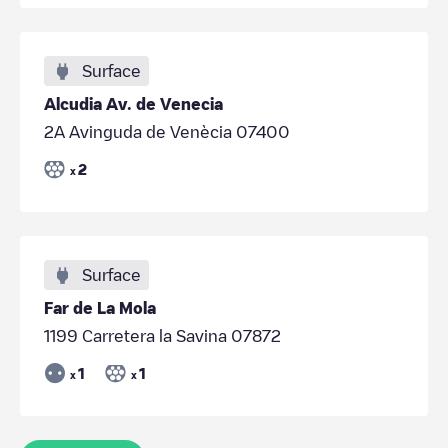
Surface
Alcudia Av. de Venecia
2A Avinguda de Venècia 07400
2
x
Surface
Far de La Mola
1199 Carretera la Savina 07872
1
1
x
x