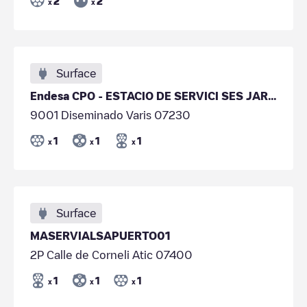
2
2
x
x
Surface
Endesa CPO - ESTACIO DE SERVICI SES JARDINES CB - Ctra Palma-Manacor Km 29
9001 Diseminado Varis 07230
1
1
1
x
x
x
Surface
MASERVIALSAPUERTO01
2P Calle de Corneli Atic 07400
1
1
1
x
x
x