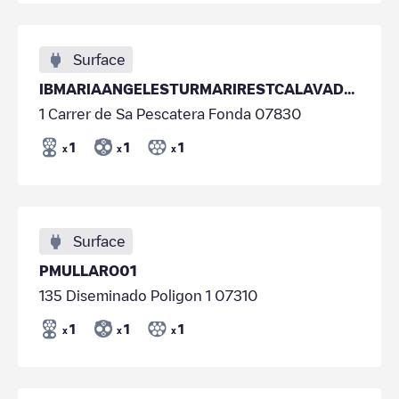
Surface
IBMARIAANGELESTURMARIRESTCALAVADE01
1 Carrer de Sa Pescatera Fonda 07830
1
1
1
x
x
x
Surface
PMULLARO01
135 Diseminado Poligon 1 07310
1
1
1
x
x
x