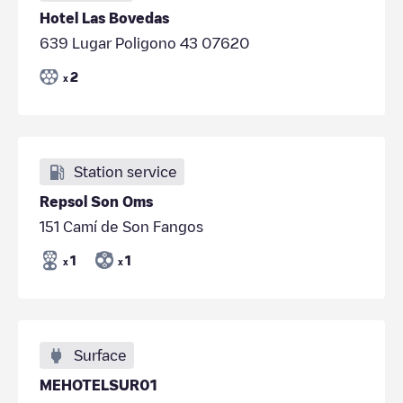
Hotel Las Bovedas
639 Lugar Poligono 43 07620
2
x
Station service
Repsol Son Oms
151 Camí de Son Fangos
1
1
x
x
Surface
MEHOTELSUR01