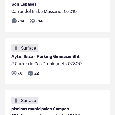
Son Espases
Carrer del Bisbe Massanet 07010
14
14
x
x
Surface
Ayto. Ibiza - Parking Gimnasio Bfit
2 Carrer de Cas Dominguets 07800
6
2
x
x
Surface
piscinas municipales Campos