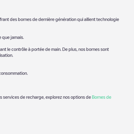
frant des bornes de dernière génération qui allient technologie
e que jamais.
nt le contrôle à portée de main. De plus, nos bornes sont
sation.
e consommation.
des services de recharge, explorez nos options de
Bornes de
s utiles sur l'état du chargeur. Une fois votre session de