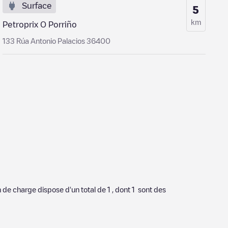
Surface
5
km
Petroprix O Porriño
133 Rúa Antonio Palacios 36400
on de charge dispose d'un total de
1
, dont
1
sont des