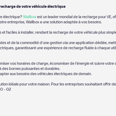
 recharge de votre véhicule électrique
re électrique?
Wallbox
est un leader mondial de la recharge pour VE, of
otre entreprise, Wallbox a une solution adaptée à vos besoins.
t faciles à installer, rendant la recharge de votre véhicule plus simpl
es et de la commodité d'une gestion via une application dédiée, metta
riques, garantissant une expérience de recharge fluide à chaque utili
miser vos horaires de charge, économiser de l'énergie et suivre votr
 des bornes puissantes et durables.
apter aux besoins des véhicules électriques de demain.
lution idéale pour votre maison. Pour les entreprises souhaitant offrir 
O - 02
ires publiés par notre communauté, car ils fournissent des information