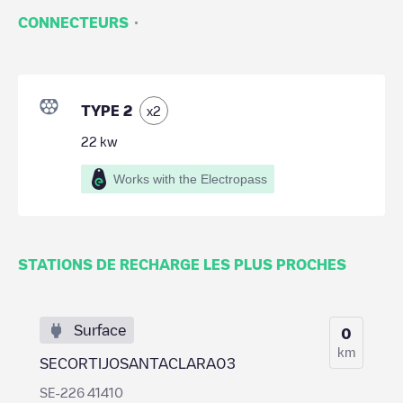
·
CONNECTEURS
TYPE 2
x
2
22
kw
Works with the Electropass
STATIONS DE RECHARGE LES PLUS PROCHES
Surface
0
km
SECORTIJOSANTACLARA03
SE-226 41410