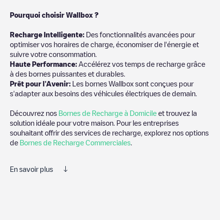
Pourquoi choisir Wallbox ?
Recharg
e Intelligente:
Des fonctionnalités avancées pour
optimiser vos horaires de charge, économiser de l'énergie et
suivre votre consommation.
Haute Performance:
Accélérez vos temps de recharge grâce
à des bornes puissantes et durables.
Prêt pour l'Avenir:
Les bornes Wallbox sont conçues pour
s'adapter aux besoins des véhicules électriques de demain.
Découvrez nos
Bornes de Recharge à Domicile
et trouvez la
solution idéale pour votre maison. Pour les entreprises
souhaitant offrir des services de recharge, explorez nos options
de
Bornes de Recharge Commerciales
.
En savoir plus
Electromaps est le meilleur moyen de trouver le chargeur de
véhicules électriques le plus proche pour recharger votre voiture
dans
Lagartera
. Nos points de charge comprennent également