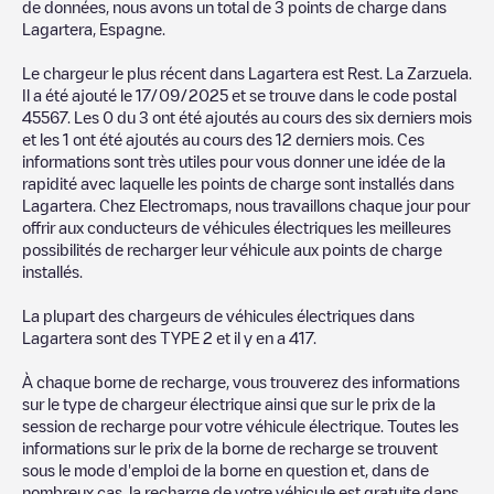
de données, nous avons un total de
3
points de charge dans
Lagartera
,
Espagne
.
Le chargeur le plus récent dans
Lagartera
est
Rest. La Zarzuela
.
Il a été ajouté le
17/09/2025
et se trouve dans le code postal
45567
. Les
0
du
3
ont été ajoutés au cours des six derniers mois
et les
1
ont été ajoutés au cours des 12 derniers mois. Ces
informations sont très utiles pour vous donner une idée de la
rapidité avec laquelle les points de charge sont installés dans
Lagartera
. Chez Electromaps, nous travaillons chaque jour pour
offrir aux conducteurs de véhicules électriques les meilleures
possibilités de recharger leur véhicule aux points de charge
installés.
La plupart des chargeurs de véhicules électriques dans
Lagartera
sont des
TYPE 2
et il y en a
417
.
À chaque borne de recharge, vous trouverez des informations
sur le type de chargeur électrique ainsi que sur le prix de la
session de recharge pour votre véhicule électrique. Toutes les
informations sur le prix de la borne de recharge se trouvent
sous le mode d'emploi de la borne en question et, dans de
nombreux cas, la recharge de votre véhicule est gratuite dans