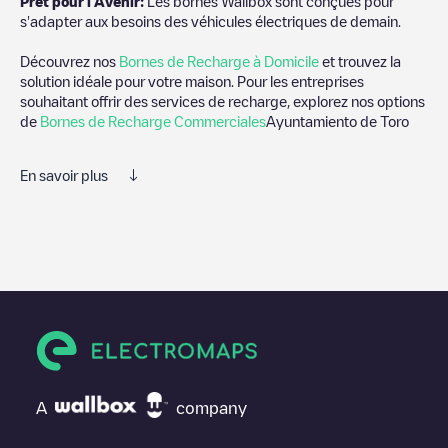
Prêt pour l'Avenir:
Les bornes Wallbox sont conçues pour
s'adapter aux besoins des véhicules électriques de demain.
Découvrez nos
Bornes de Recharge à Domicile
et trouvez la
solution idéale pour votre maison. Pour les entreprises
souhaitant offrir des services de recharge, explorez nos options
de
Bornes de Recharge Commerciales
Ayuntamiento de Toro
En savoir plus
Nous vous recommandons de consulter les photos et les
commentaires publiés par notre communauté, car ils fournissent
des informations utiles sur l'état du chargeur. Une fois votre
session de charge terminée, vous pouvez ajouter vos propres
commentaires et photos pour aider les autres utilisateurs et
conducteurs à décider où et comment charger leur véhicule
électrique la prochaine fois.
Si
Ayuntamiento de Toro
n'est pas le point de charge dont vous
avez besoin, vérifiez en bas de la page le point de charge le
A
company
plus proche de chez vous sous "points de charge les plus
proches" et vous verrez une liste d'autres points de charge pour