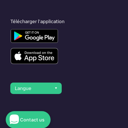
Télécharger l'application
Langue
Contact us
© 2023 Electromaps