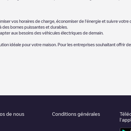
miser vos horaires de charge, économiser de l'énergie et suivre votr
 des bornes puissantes et durables.
apter aux besoins des véhicules électriques de demain.
lution idéale pour votre maison. Pour les entreprises souhaitant offrir 
icules électriques le plus proche pour recharger votre voiture dans
Pür
notre communauté de plusieurs milliers d'utilisateurs très engagés, qu
ucteurs de véhicules électriques.
mportants pour déterminer quelles sont les bornes de recharge les plu
xpérience de recharge dans la fiche de la borne de recharge une fois que
os de nous
Conditions générales
Télé
carte web pour trier les stations de recharge de
Pürksi / Birkas
en fonctio
l'app
i vous souhaitez simplement connaître l'emplacement des bornes de recha
he de chez vous.