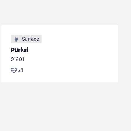
Surface
Pürksi
91201
1
x