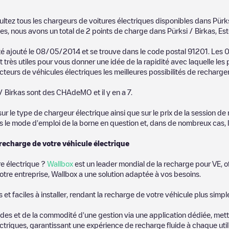
ultez tous les chargeurs de voitures électriques disponibles dans
Pürks
es, nous avons un total de
2
points de charge dans
Pürksi / Birkas
,
Est
été ajouté le
08/05/2014
et se trouve dans le code postal
91201
. Les
 très utiles pour vous donner une idée de la rapidité avec laquelle les
teurs de véhicules électriques les meilleures possibilités de recharger
/ Birkas
sont des
CHAdeMO
et il y en a
7
.
 le type de chargeur électrique ainsi que sur le prix de la session de 
us le mode d'emploi de la borne en question et, dans de nombreux cas, 
 recharge de votre véhicule électrique
re électrique ?
Wallbox
est un leader mondial de la recharge pour VE, o
otre entreprise, Wallbox a une solution adaptée à vos besoins.
t faciles à installer, rendant la recharge de votre véhicule plus simpl
es et de la commodité d'une gestion via une application dédiée, metta
riques, garantissant une expérience de recharge fluide à chaque utili