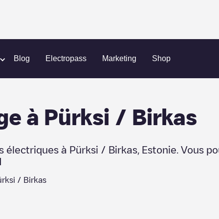
kas
Blog
Electropass
Marketing
Shop
ge
à
Pürksi / Birkas
s électriques à
Pürksi / Birkas
,
Estonie
. Vous po
d
rksi / Birkas