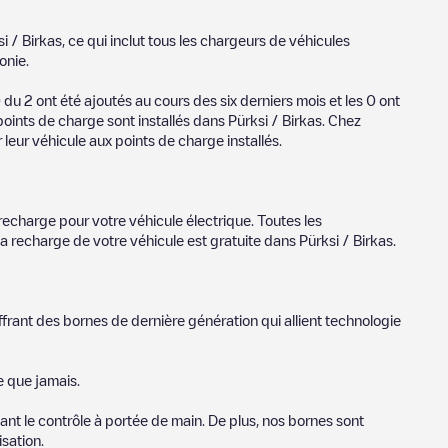
i / Birkas
, ce qui inclut tous les chargeurs de véhicules
onie
.
0
du
2
ont été ajoutés au cours des six derniers mois et les
0
ont
 points de charge sont installés dans
Pürksi / Birkas
. Chez
 leur véhicule aux points de charge installés.
recharge pour votre véhicule électrique. Toutes les
la recharge de votre véhicule est gratuite dans
Pürksi / Birkas
.
ffrant des bornes de dernière génération qui allient technologie
e que jamais.
nt le contrôle à portée de main. De plus, nos bornes sont
sation.