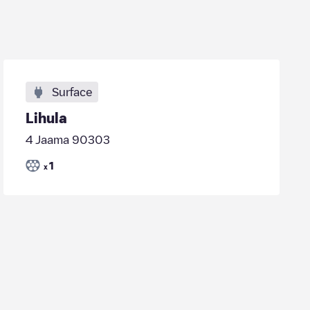
Surface
Lihula
4 Jaama 90303
1
x