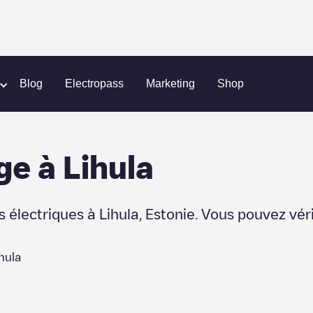
Blog
Electropass
Marketing
Shop
ge
à
Lihula
s électriques à
Lihula
,
Estonie
. Vous pouvez vér
hula