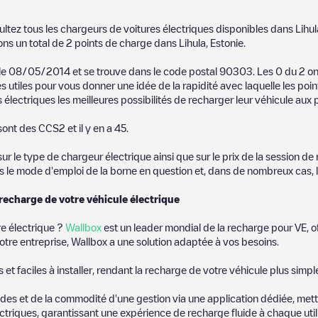
ultez tous les chargeurs de voitures électriques disponibles dans
Lihul
ons un total de
2
points de charge dans
Lihula
,
Estonie
.
 le
08/05/2014
et se trouve dans le code postal
90303
. Les
0
du
2
on
s utiles pour vous donner une idée de la rapidité avec laquelle les poi
électriques les meilleures possibilités de recharger leur véhicule aux p
sont des
CCS2
et il y en a
45
.
 le type de chargeur électrique ainsi que sur le prix de la session de 
us le mode d'emploi de la borne en question et, dans de nombreux cas, 
 recharge de votre véhicule électrique
re électrique ?
Wallbox
est un leader mondial de la recharge pour VE, o
otre entreprise, Wallbox a une solution adaptée à vos besoins.
t faciles à installer, rendant la recharge de votre véhicule plus simpl
es et de la commodité d'une gestion via une application dédiée, metta
riques, garantissant une expérience de recharge fluide à chaque utili