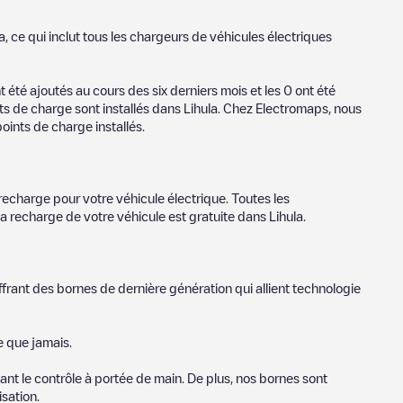
a
, ce qui inclut tous les chargeurs de véhicules électriques
t été ajoutés au cours des six derniers mois et les
0
ont été
nts de charge sont installés dans
Lihula
. Chez Electromaps, nous
oints de charge installés.
recharge pour votre véhicule électrique. Toutes les
la recharge de votre véhicule est gratuite dans
Lihula
.
ffrant des bornes de dernière génération qui allient technologie
e que jamais.
nt le contrôle à portée de main. De plus, nos bornes sont
sation.