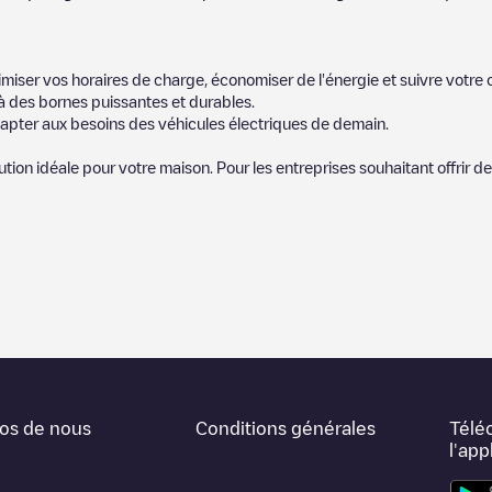
miser vos horaires de charge, économiser de l'énergie et suivre votr
 des bornes puissantes et durables.
apter aux besoins des véhicules électriques de demain.
lution idéale pour votre maison. Pour les entreprises souhaitant offrir 
icules électriques le plus proche pour recharger votre voiture dans
Lih
ommunauté de plusieurs milliers d'utilisateurs très engagés, qui évalue
s de véhicules électriques.
portants pour déterminer quelles sont les bornes de recharge les plu
périence de recharge dans la fiche de la borne de recharge une fois que
os de nous
Conditions générales
Télé
carte web pour trier les stations de recharge de
Lihula
en fonction du typ
l'app
ous souhaitez simplement connaître l'emplacement des bornes de recharge
he de chez vous.