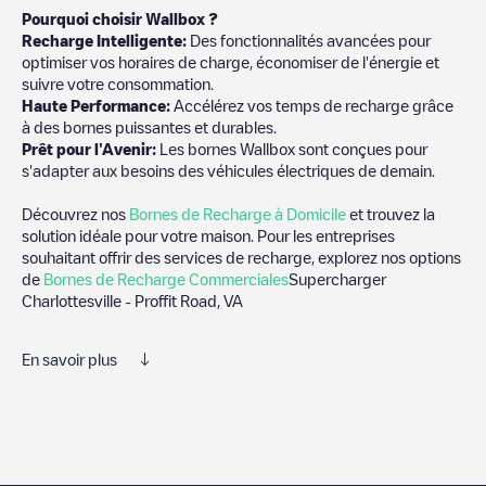
Pourquoi choisir Wallbox ?
Recharge Intelligente:
Des fonctionnalités avancées pour
optimiser vos horaires de charge, économiser de l'énergie et
suivre votre consommation.
Haute Performance:
Accélérez vos temps de recharge grâce
à des bornes puissantes et durables.
Prêt pour l'Avenir:
Les bornes Wallbox sont conçues pour
s'adapter aux besoins des véhicules électriques de demain.
Découvrez nos
Bornes de Recharge à Domicile
et trouvez la
solution idéale pour votre maison. Pour les entreprises
souhaitant offrir des services de recharge, explorez nos options
de
Bornes de Recharge Commerciales
Supercharger
Charlottesville - Proffit Road, VA
En savoir plus
Nous vous recommandons de consulter les photos et les
commentaires publiés par notre communauté, car ils fournissent
des informations utiles sur l'état du chargeur. Une fois votre
session de charge terminée, vous pouvez ajouter vos propres