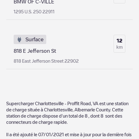
BMW OF C-VILLE
1295 U.S. 250 22911
Surface
12
km
818 E Jefferson St
818 East Jefferson Street 22902
Supercharger Charlottesville - Proffit Road, VA
est une station
de charge située à
Charlottesville
,
Albemarle County
. Cette
station de charge dispose d'un total de
8
, dont
8
sont des
connecteurs de charge rapide.
Il a été ajouté le
07/01/2021
et mise à jour pour la dernière fois