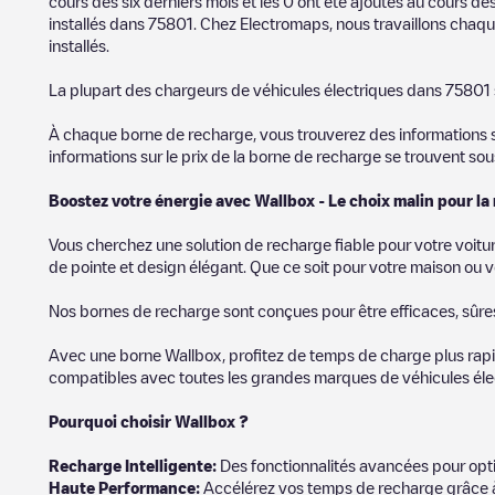
cours des six derniers mois et les
0
ont été ajoutés au cours des
installés dans
75801
. Chez Electromaps, nous travaillons chaque
installés.
La plupart des chargeurs de véhicules électriques dans
75801
À chaque borne de recharge, vous trouverez des informations sur
informations sur le prix de la borne de recharge se trouvent so
Boostez votre énergie avec Wallbox - Le choix malin pour la
Vous cherchez une solution de recharge fiable pour votre voitu
de pointe et design élégant. Que ce soit pour votre maison ou v
Nos bornes de recharge sont conçues pour être efficaces, sûres e
Avec une borne Wallbox, profitez de temps de charge plus rapid
compatibles avec toutes les grandes marques de véhicules élect
Pourquoi choisir Wallbox ?
Recharg
e Intelligente:
Des fonctionnalités avancées pour opti
Haute Performance:
Accélérez vos temps de recharge grâce à