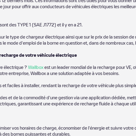
 12 derniers mois. Ces informations sont très utiles pour vous donner un
 jour pour offrir aux conducteurs de véhicules électriques les meilleur
sont des
TYPE 1 (SAE J1772)
et il y en a
21
.
 le type de chargeur électrique ainsi que sur le prix de la session de 
us le mode d'emploi de la borne en question et, dans de nombreux cas, 
 recharge de votre véhicule électrique
re électrique ?
Wallbox
est un leader mondial de la recharge pour VE, o
otre entreprise, Wallbox a une solution adaptée à vos besoins.
t faciles à installer, rendant la recharge de votre véhicule plus simpl
es et de la commodité d'une gestion via une application dédiée, metta
riques, garantissant une expérience de recharge fluide à chaque utili
miser vos horaires de charge, économiser de l'énergie et suivre votr
 des bornes puissantes et durables.