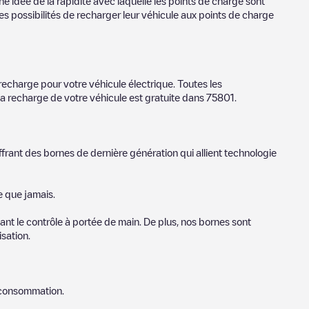
e idée de la rapidité avec laquelle les points de charge sont
es possibilités de recharger leur véhicule aux points de charge
recharge pour votre véhicule électrique. Toutes les
la recharge de votre véhicule est gratuite dans
75801
.
ffrant des bornes de dernière génération qui allient technologie
e que jamais.
nt le contrôle à portée de main. De plus, nos bornes sont
sation.
e consommation.