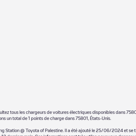
ultez tous les chargeurs de voitures électriques disponibles dans
758
ons un total de
1
points de charge dans
75801
,
États-Unis
.
ng Station @ Toyota of Palestine
. Il a été ajouté le
25/06/2024
et se 