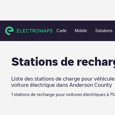
Charging stations
États-Unis
Anderson County
75801
Carte
Mobile
Solutions
Stations de rechar
Liste des stations de charge pour véhicule
voiture électrique dans
Anderson County
1
stations de recharge pour voitures électriques à
75