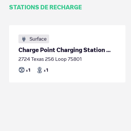
STATIONS DE RECHARGE
Surface
Charge Point Charging Station @ Toyota of Palestine
2724 Texas 256 Loop 75801
1
1
x
x