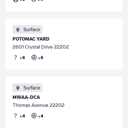
Surface
POTOMAC YARD
2601 Crystal Drive 22202
6
6
x
x
Surface
MWAA-DCA
Thomas Avenue 22202
4
4
x
x