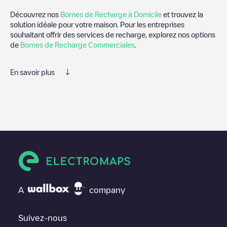
Découvrez nos
Bornes de Recharge à Domicile
et trouvez la
solution idéale pour votre maison. Pour les entreprises
souhaitant offrir des services de recharge, explorez nos options
de
Bornes de Recharge Commerciales
.
En savoir plus
Electromaps est le meilleur moyen de trouver le chargeur de
véhicules électriques le plus proche pour recharger votre voiture
dans
Arlington
. Nos points de charge comprennent également
des photos des stations de charge et des commentaires
partagés par notre communauté de plusieurs milliers
d'utilisateurs très engagés, qui évaluent les points de charge et
fournissent des informations utiles pour créer la meilleure
expérience possible pour les conducteurs de véhicules
électriques.
A
company
Les avis des conducteurs de véhicules électriques sont très
importants pour déterminer quelles sont les bornes de recharge
les plus appropriées selon la communauté des conducteurs de
Suivez-nous
Arlington
.N'hésitez donc pas à laisser votre évaluation de votre