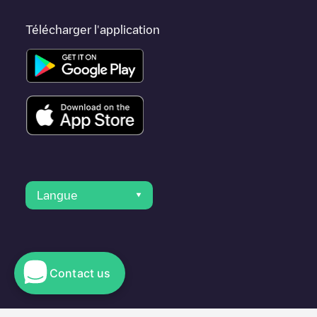
Télécharger l'application
Langue
Contact us
© 2023 Electromaps