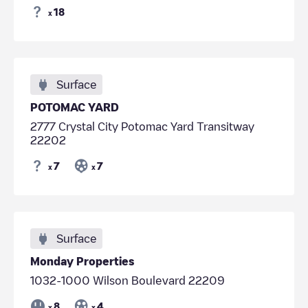
18
x
Surface
POTOMAC YARD
2777 Crystal City Potomac Yard Transitway
22202
7
7
x
x
Surface
Monday Properties
1032-1000 Wilson Boulevard 22209
8
4
x
x