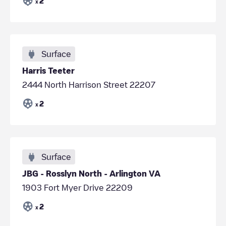
2
x
Surface
Harris Teeter
2444 North Harrison Street 22207
2
x
Surface
JBG - Rosslyn North - Arlington VA
1903 Fort Myer Drive 22209
2
x