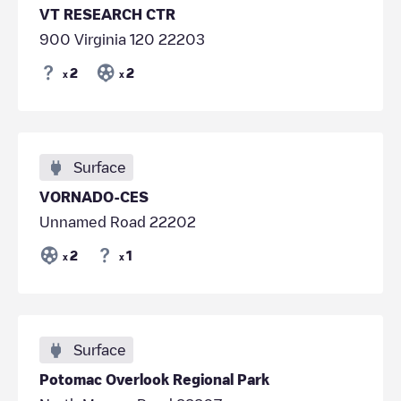
VT RESEARCH CTR
900 Virginia 120 22203
2
2
x
x
Surface
VORNADO-CES
Unnamed Road 22202
2
1
x
x
Surface
Potomac Overlook Regional Park