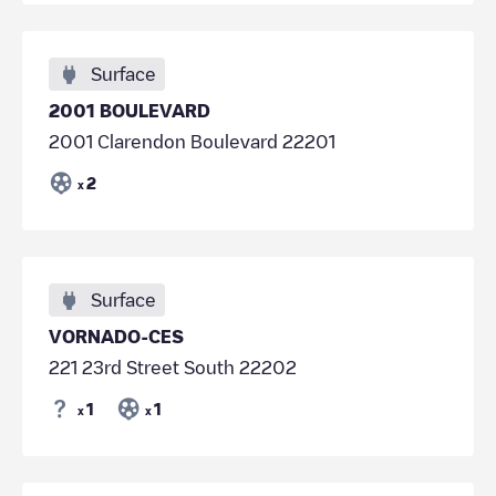
Surface
2001 BOULEVARD
2001 Clarendon Boulevard 22201
2
x
Surface
VORNADO-CES
221 23rd Street South 22202
1
1
x
x