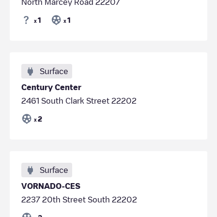
North Marcey Road 22207
1
1
x
x
Surface
Century Center
2461 South Clark Street 22202
2
x
Surface
VORNADO-CES
2237 20th Street South 22202