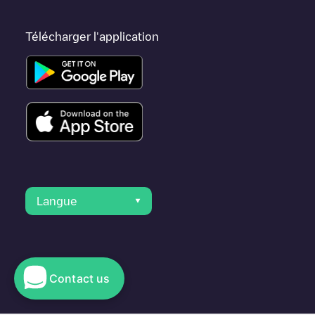
Télécharger l'application
Langue
Contact us
© 2023 Electromaps