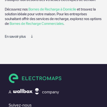
Découvrez nos
Bornes de Recharge à Domicile
et trouvez la
solution idéale pour votre maison. Pour les entreprises
souhaitant offrir des services de recharge, explorez nos options
de
Bornes de Recharge Commerciales
.
En savoir plus
Electromaps est le meilleur moyen de trouver le chargeur de
véhicules électriques le plus proche pour recharger votre voiture
dans
Somerset
. Nos points de charge comprennent également
des photos des stations de charge et des commentaires
partagés par notre communauté de plusieurs milliers
d'utilisateurs très engagés, qui évaluent les points de charge et
fournissent des informations utiles pour créer la meilleure
expérience possible pour les conducteurs de véhicules
électriques.
A
company
Les avis des conducteurs de véhicules électriques sont très
importants pour déterminer quelles sont les bornes de recharge
les plus appropriées selon la communauté des conducteurs de
Suivez-nous