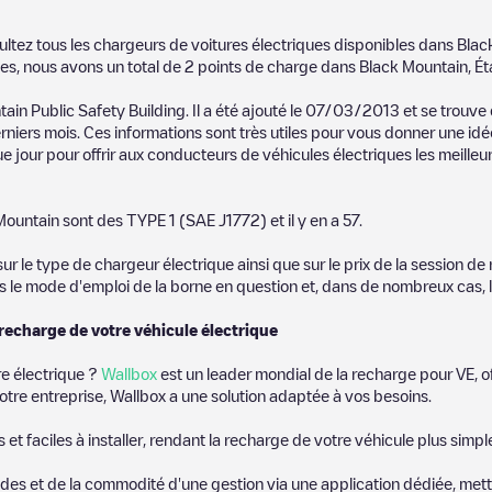
ultez tous les chargeurs de voitures électriques disponibles dans
Blac
es, nous avons un total de
2
points de charge dans
Black Mountain
,
Ét
ain Public Safety Building
. Il a été ajouté le
07/03/2013
et se trouve
niers mois. Ces informations sont très utiles pour vous donner une idée 
e jour pour offrir aux conducteurs de véhicules électriques les meilleu
Mountain
sont des
TYPE 1 (SAE J1772)
et il y en a
57
.
 le type de chargeur électrique ainsi que sur le prix de la session de 
us le mode d'emploi de la borne en question et, dans de nombreux cas, 
 recharge de votre véhicule électrique
re électrique ?
Wallbox
est un leader mondial de la recharge pour VE, o
otre entreprise, Wallbox a une solution adaptée à vos besoins.
t faciles à installer, rendant la recharge de votre véhicule plus simpl
es et de la commodité d'une gestion via une application dédiée, metta