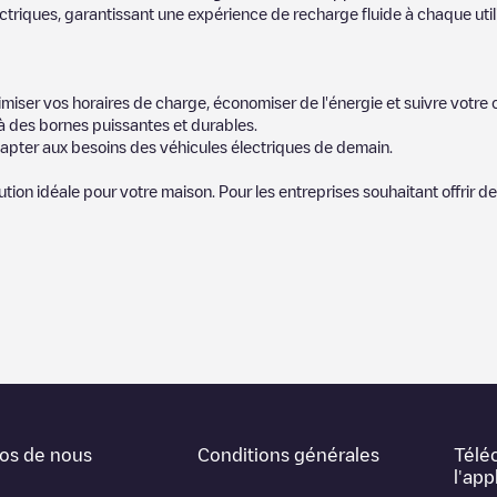
riques, garantissant une expérience de recharge fluide à chaque utili
miser vos horaires de charge, économiser de l'énergie et suivre votr
 des bornes puissantes et durables.
apter aux besoins des véhicules électriques de demain.
lution idéale pour votre maison. Pour les entreprises souhaitant offrir 
icules électriques le plus proche pour recharger votre voiture dans
Bl
par notre communauté de plusieurs milliers d'utilisateurs très engagés
pour les conducteurs de véhicules électriques.
mportants pour déterminer quelles sont les bornes de recharge les plu
e expérience de recharge dans la fiche de la borne de recharge une fois 
os de nous
Conditions générales
Télé
carte web pour trier les stations de recharge de
Black Mountain
en foncti
l'app
i vous souhaitez simplement connaître l'emplacement des bornes de recha