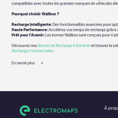
compatibles avec toutes les grandes marques de véhicules élect
Pourquoi choisir Wallbox ?
Recharg
e Intelligente:
Des fonctionnalités avancées pour opti
Haute Performance:
Accélérez vos temps de recharge grâce à
Prêt pour l'Avenir:
Les bornes Wallbox sont conçues pour s'ad
Découvrez nos
Bornes de Recharge à Domicile
et trouvez la so
Recharge Commerciales
.
En savoir plus
Electromaps est le meilleur moyen de trouver le chargeur de véh
des photos des stations de charge et des commentaires partagés 
informations utiles pour créer la meilleure expérience possible 
Les avis des conducteurs de véhicules électriques sont très i
Mountain
.N'hésitez donc pas à laisser votre évaluation de votr
À prop
Vous pouvez utiliser les filtres de l'application mobile ou de la 
du fournisseur, de l'état du chargeur, de l'emplacement, etc. S