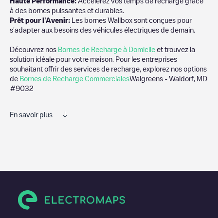
Haute Performance:
Accélérez vos temps de recharge grâce
à des bornes puissantes et durables.
Prêt pour l'Avenir:
Les bornes Wallbox sont conçues pour
s'adapter aux besoins des véhicules électriques de demain.
Découvrez nos
Bornes de Recharge à Domicile
et trouvez la
solution idéale pour votre maison. Pour les entreprises
souhaitant offrir des services de recharge, explorez nos options
de
Bornes de Recharge Commerciales
Walgreens - Waldorf, MD
#9032
En savoir plus
Nous vous recommandons de consulter les photos et les
commentaires publiés par notre communauté, car ils fournissent
des informations utiles sur l'état du chargeur. Une fois votre
session de charge terminée, vous pouvez ajouter vos propres
commentaires et photos pour aider les autres utilisateurs et
conducteurs à décider où et comment charger leur véhicule
électrique la prochaine fois.
Si
Walgreens - Waldorf, MD #9032
n'est pas le point de charge