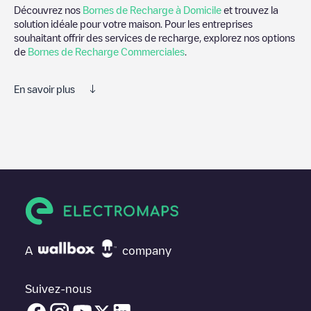
Découvrez nos
Bornes de Recharge à Domicile
et trouvez la
solution idéale pour votre maison. Pour les entreprises
souhaitant offrir des services de recharge, explorez nos options
de
Bornes de Recharge Commerciales
.
En savoir plus
Electromaps est le meilleur moyen de trouver le chargeur de
véhicules électriques le plus proche pour recharger votre voiture
dans
Lithonia
. Nos points de charge comprennent également
des photos des stations de charge et des commentaires
partagés par notre communauté de plusieurs milliers
d'utilisateurs très engagés, qui évaluent les points de charge et
fournissent des informations utiles pour créer la meilleure
expérience possible pour les conducteurs de véhicules
électriques.
A
company
Les avis des conducteurs de véhicules électriques sont très
importants pour déterminer quelles sont les bornes de recharge
les plus appropriées selon la communauté des conducteurs de
Suivez-nous
Lithonia
.N'hésitez donc pas à laisser votre évaluation de votre