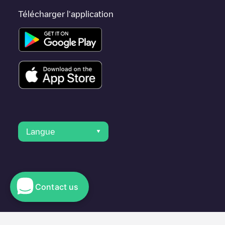
Télécharger l'application
Langue
Contact us
© 2023 Electromaps