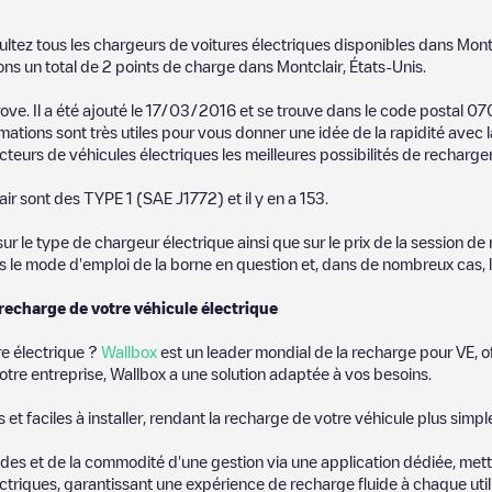
ultez tous les chargeurs de voitures électriques disponibles dans
Mont
ons un total de
2
points de charge dans
Montclair
,
États-Unis
.
rove
. Il a été ajouté le
17/03/2016
et se trouve dans le code postal
07
mations sont très utiles pour vous donner une idée de la rapidité avec 
teurs de véhicules électriques les meilleures possibilités de recharger
air
sont des
TYPE 1 (SAE J1772)
et il y en a
153
.
 le type de chargeur électrique ainsi que sur le prix de la session de 
us le mode d'emploi de la borne en question et, dans de nombreux cas, 
 recharge de votre véhicule électrique
re électrique ?
Wallbox
est un leader mondial de la recharge pour VE, o
otre entreprise, Wallbox a une solution adaptée à vos besoins.
t faciles à installer, rendant la recharge de votre véhicule plus simpl
es et de la commodité d'une gestion via une application dédiée, metta
riques, garantissant une expérience de recharge fluide à chaque utili