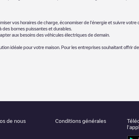
miser vos horaires de charge, économiser de l'énergie et suivre votr
 des bornes puissantes et durables.
apter aux besoins des véhicules électriques de demain.
lution idéale pour votre maison. Pour les entreprises souhaitant offrir 
icules électriques le plus proche pour recharger votre voiture dans
Mon
notre communauté de plusieurs milliers d'utilisateurs très engagés, qu
ucteurs de véhicules électriques.
portants pour déterminer quelles sont les bornes de recharge les plu
 expérience de recharge dans la fiche de la borne de recharge une fois 
os de nous
Conditions générales
Télé
carte web pour trier les stations de recharge de
Montclair
en fonction du 
l'app
ous souhaitez simplement connaître l'emplacement des bornes de recharge
he de chez vous.