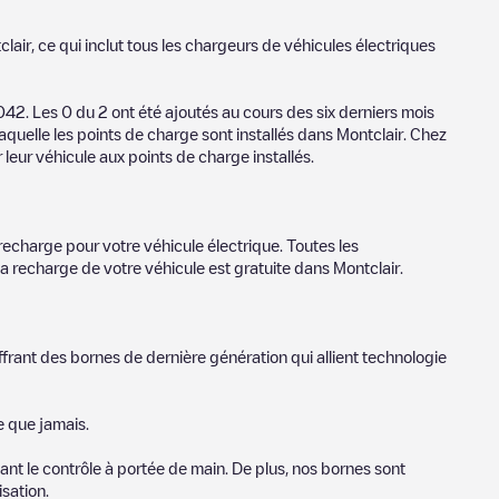
clair
, ce qui inclut tous les chargeurs de véhicules électriques
042
. Les
0
du
2
ont été ajoutés au cours des six derniers mois
laquelle les points de charge sont installés dans
Montclair
. Chez
 leur véhicule aux points de charge installés.
recharge pour votre véhicule électrique. Toutes les
la recharge de votre véhicule est gratuite dans
Montclair
.
ffrant des bornes de dernière génération qui allient technologie
e que jamais.
nt le contrôle à portée de main. De plus, nos bornes sont
sation.