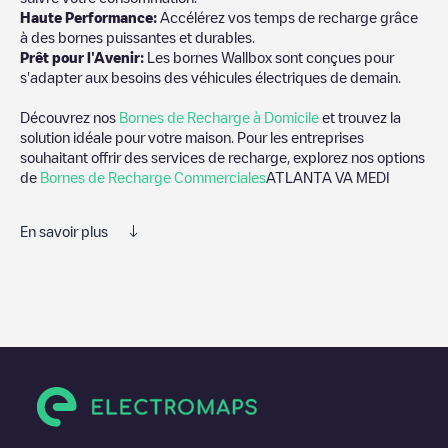
Haute Performance:
Accélérez vos temps de recharge grâce
à des bornes puissantes et durables.
Prêt pour l'Avenir:
Les bornes Wallbox sont conçues pour
s'adapter aux besoins des véhicules électriques de demain.
Découvrez nos
Bornes de Recharge à Domicile
et trouvez la
solution idéale pour votre maison. Pour les entreprises
souhaitant offrir des services de recharge, explorez nos options
de
Bornes de Recharge Commerciales
ATLANTA VA MEDI
En savoir plus
Nous vous recommandons de consulter les photos et les
commentaires publiés par notre communauté, car ils fournissent
des informations utiles sur l'état du chargeur. Une fois votre
session de charge terminée, vous pouvez ajouter vos propres
commentaires et photos pour aider les autres utilisateurs et
conducteurs à décider où et comment charger leur véhicule
électrique la prochaine fois.
Si
ATLANTA VA MEDI
n'est pas le point de charge dont vous