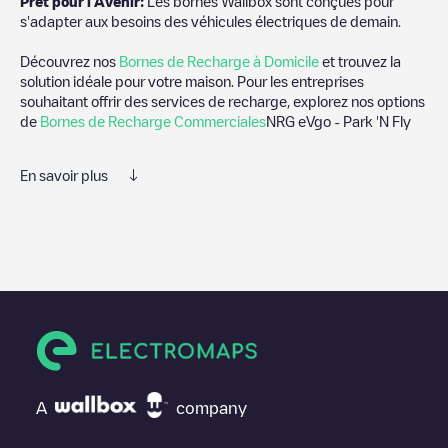
Prêt pour l'Avenir:
Les bornes Wallbox sont conçues pour
s'adapter aux besoins des véhicules électriques de demain.
Découvrez nos
Bornes de Recharge à Domicile
et trouvez la
solution idéale pour votre maison. Pour les entreprises
souhaitant offrir des services de recharge, explorez nos options
de
Bornes de Recharge Commerciales
NRG eVgo - Park 'N Fly
En savoir plus
Nous vous recommandons de consulter les photos et les
commentaires publiés par notre communauté, car ils fournissent
des informations utiles sur l'état du chargeur. Une fois votre
session de charge terminée, vous pouvez ajouter vos propres
commentaires et photos pour aider les autres utilisateurs et
conducteurs à décider où et comment charger leur véhicule
électrique la prochaine fois.
Si
NRG eVgo - Park 'N Fly
n'est pas le point de charge dont
vous avez besoin, vérifiez en bas de la page le point de charge
A
company
le plus proche de chez vous sous "points de charge les plus
proches" et vous verrez une liste d'autres points de charge pour