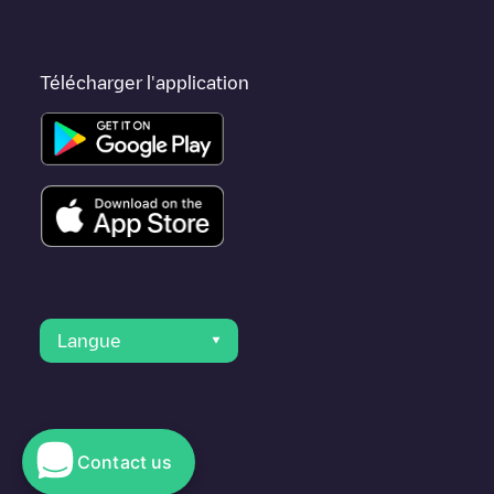
Télécharger l'application
Langue
Contact us
© 2023 Electromaps