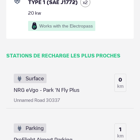
TYPE 1 (SAE J1772)
x
2
20
kw
Works with the Electropass
STATIONS DE RECHARGE LES PLUS PROCHES
Surface
0
km
NRG eVgo - Park 'N Fly Plus
Unnamed Road 30337
Parking
1
km
PreFlight Airport Parking