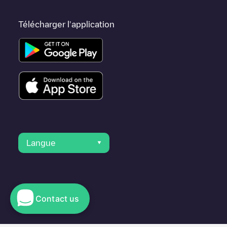
Télécharger l'application
Langue
Contact us
© 2023 Electromaps