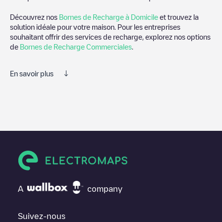
Découvrez nos
Bornes de Recharge à Domicile
et trouvez la
solution idéale pour votre maison. Pour les entreprises
souhaitant offrir des services de recharge, explorez nos options
de
Bornes de Recharge Commerciales
.
En savoir plus
Electromaps est le meilleur moyen de trouver le chargeur de
véhicules électriques le plus proche pour recharger votre voiture
dans
Manchester
. Nos points de charge comprennent
également des photos des stations de charge et des
commentaires partagés par notre communauté de plusieurs
milliers d'utilisateurs très engagés, qui évaluent les points de
charge et fournissent des informations utiles pour créer la
meilleure expérience possible pour les conducteurs de véhicules
électriques.
A
company
Les avis des conducteurs de véhicules électriques sont très
importants pour déterminer quelles sont les bornes de recharge
les plus appropriées selon la communauté des conducteurs de
Suivez-nous