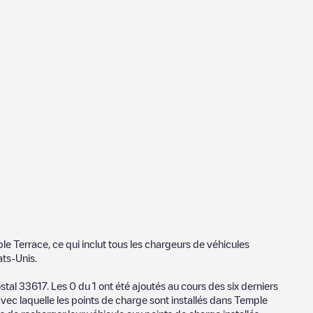
le Terrace
, ce qui inclut tous les chargeurs de véhicules
ats-Unis
.
ostal
33617
. Les
0
du
1
ont été ajoutés au cours des six derniers
avec laquelle les points de charge sont installés dans
Temple