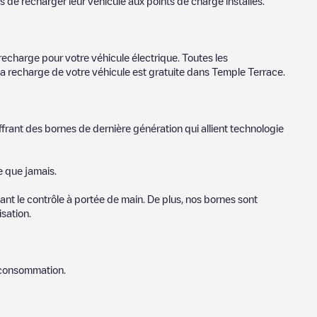
s de recharger leur véhicule aux points de charge installés.
recharge pour votre véhicule électrique. Toutes les
la recharge de votre véhicule est gratuite dans
Temple Terrace
.
ffrant des bornes de dernière génération qui allient technologie
e que jamais.
nt le contrôle à portée de main. De plus, nos bornes sont
sation.
e consommation.