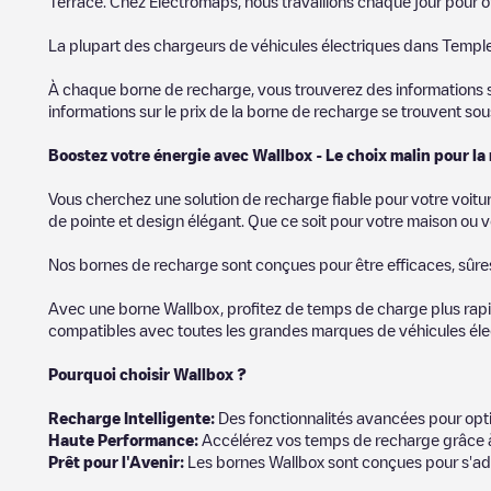
Terrace
. Chez Electromaps, nous travaillons chaque jour pour of
La plupart des chargeurs de véhicules électriques dans
Temple
À chaque borne de recharge, vous trouverez des informations sur
informations sur le prix de la borne de recharge se trouvent so
Boostez votre énergie avec Wallbox - Le choix malin pour la
Vous cherchez une solution de recharge fiable pour votre voitu
de pointe et design élégant. Que ce soit pour votre maison ou v
Nos bornes de recharge sont conçues pour être efficaces, sûres e
Avec une borne Wallbox, profitez de temps de charge plus rapid
compatibles avec toutes les grandes marques de véhicules élect
Pourquoi choisir Wallbox ?
Recharg
e Intelligente:
Des fonctionnalités avancées pour opti
Haute Performance:
Accélérez vos temps de recharge grâce à
Prêt pour l'Avenir:
Les bornes Wallbox sont conçues pour s'ad