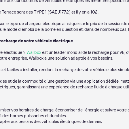
frir aux conducteurs de véhicules électriques les meilleures possibilité
 Terrace
sont des
TYPE 1 (SAE J1772)
et il y en a
102
.
 le type de chargeur électrique ainsi que sur le prix de la session de 
us le mode d'emploi de la borne en question et, dans de nombreux cas, 
 recharge de votre véhicule électrique
re électrique ?
Wallbox
est un leader mondial de la recharge pour VE, o
otre entreprise, Wallbox a une solution adaptée à vos besoins.
t faciles à installer, rendant la recharge de votre véhicule plus simpl
es et de la commodité d'une gestion via une application dédiée, metta
riques, garantissant une expérience de recharge fluide à chaque utili
miser vos horaires de charge, économiser de l'énergie et suivre votr
 des bornes puissantes et durables.
apter aux besoins des véhicules électriques de demain.