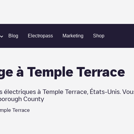
le Terrace
Blog
Electropass
Marketing
Shop
ge
à
Temple Terrace
s électriques à
Temple Terrace
,
États-Unis
. Vou
sborough County
mple Terrace