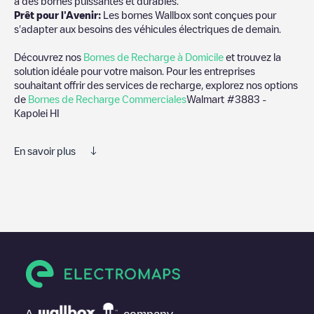
à des bornes puissantes et durables.
Prêt pour l'Avenir:
Les bornes Wallbox sont conçues pour
s'adapter aux besoins des véhicules électriques de demain.
Découvrez nos
Bornes de Recharge à Domicile
et trouvez la
solution idéale pour votre maison. Pour les entreprises
souhaitant offrir des services de recharge, explorez nos options
de
Bornes de Recharge Commerciales
Walmart #3883 -
Kapolei HI
En savoir plus
Nous vous recommandons de consulter les photos et les
commentaires publiés par notre communauté, car ils fournissent
des informations utiles sur l'état du chargeur. Une fois votre
session de charge terminée, vous pouvez ajouter vos propres
commentaires et photos pour aider les autres utilisateurs et
conducteurs à décider où et comment charger leur véhicule
électrique la prochaine fois.
Si
Walmart #3883 - Kapolei HI
n'est pas le point de charge dont
vous avez besoin, vérifiez en bas de la page le point de charge
A
company